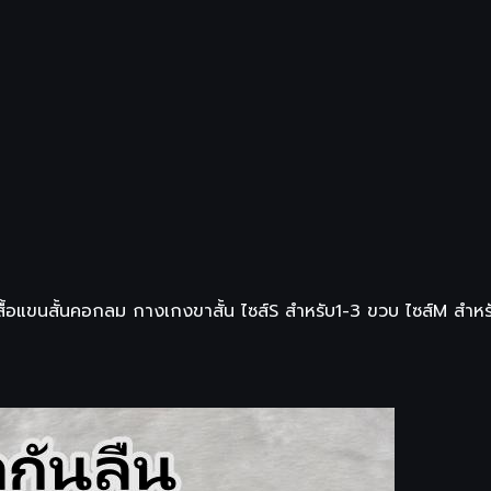
ดเสื้อแขนสั้นคอกลม กางเกงขาสั้น ไซส์S สำหรับ1-3 ขวบ ไซส์M ส