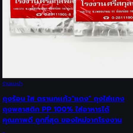
ร้านแนะนำ
ถุงร้อน ใส ตรานกเเก้ว"แดง" ถุงใส่เเกง
ถุงพลาสติก PP 100% ใส่อาหารได้
คุณภาพดี ถูกที่สุด ของใหม่จากโรงงาน