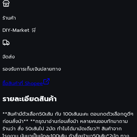
ร้านค้า
DIY-Market 🛒
จัดส่ง
รองรับการเก็บเงินปลายทาง
ซื้อสินค้าที่ Shopee
รายละเอียดสินค้า
**สินค้ามีตัวเลือก50เส้น กับ 100เส้นนะคะ ตอนกดตัวเลือกดูดีๆ
ก่อนสั่งน้า** **กรุณาอ่านก่อนสั่งน้า หลายคนชอบทักมาถาม
ร้านว่า สั่ง 50เส้นไป 2มัด ทำไมได้มามัดเดียว?! สินค้าจาก
โรงงาน นับมาเป็นมัดละ100เส้น ถ้าสั่งเข้ามา50เส้น*2มัด ทาง