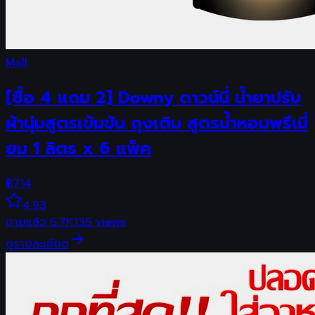
Mall
[ซื้อ 4 แถม 2] Downy ดาวน์นี่ น้ำยาปรับ
ผ้านุ่มสูตรเข้มข้น ถุงเติม สูตรน้ำหอมพรีเมี่
ยม 1 ลิตร x 6 แพ็ค
฿
714
4.93
ขายแล้ว
6.7K
135
views
ดูรายละเอียด