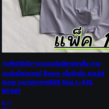
⚡แพ็ค10ตัว⚡กางเกงในผู้ชายขาสั้น กาง
เกงในบ็อกเซอร์ Boxer เนื้อผ้านิ่ม สวมใส่
สบาย ระบายอากาศได้ดี Size L-4XL
NY061
฿
237