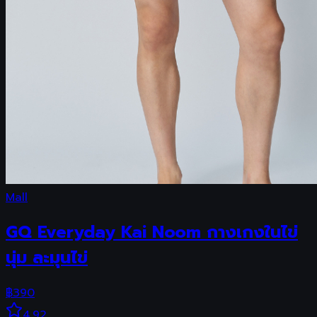
Mall
GQ Everyday Kai Noom กางเกงในไข่
นุ่ม ละมุนไข่
฿
390
4.92