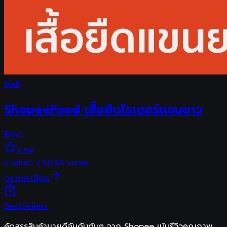
Mall
ShopeeFood เสื้อยืดไรเดอร์แขนยาว
฿
160
4.94
ขายแล้ว
2.6K
48
views
ดูรายละเอียด
Best
Sellers
คัดสรรสินค้าขายดีอันดับต้นๆ จาก Shopee เน้นรีวิวคุณภาพ