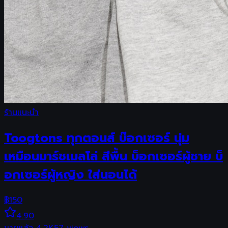
ร้านแนะนำ
Toogtons ทุกตอนส์ บ๊อกเซอร์ นุ่ม
เหมือนมาร์ชเมลโล่ สีพื้น บ็อกเซอร์ผู้ชาย บ็
อกเซอร์ผู้หญิง ใส่นอนได้
฿
150
4.90
ขายแล้ว
4.2K
57
views