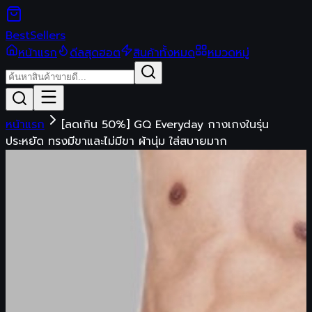
Best
Sellers
หน้าแรก
ดีลสุดฮอต
สินค้าทั้งหมด
หมวดหมู่
หน้าแรก
[ลดเกิน 50%] GQ Everyday กางเกงในรุ่น
ประหยัด ทรงมีขาและไม่มีขา ผ้านุ่ม ใส่สบายมาก