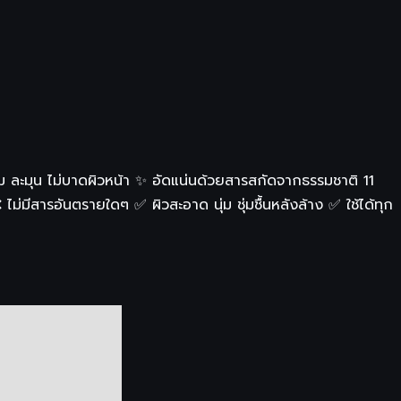
ุ่ม ละมุน ไม่บาดผิวหน้า ✨ อัดแน่นด้วยสารสกัดจากธรรมชาติ 11
ไม่มีสารอันตรายใดๆ ✅ ผิวสะอาด นุ่ม ชุ่มชื้นหลังล้าง ✅ ใช้ได้ทุก