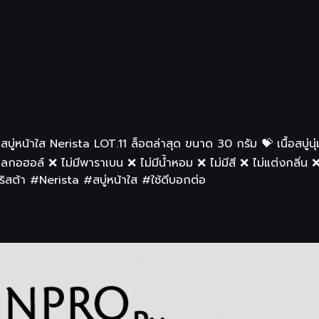
บู่หน้าใส Nerista LOT.11 ล็อตล่าสุด ขนาด 30 กรัม 💝 เนื้อสบู่น
กอฮอล์ ❌ ไม่มีพาราเบน ❌ ไม่มีน้ำหอม ❌ ไม่มีสี ❌ ไม่แต่งกลิ่น ❌ 
เนริสต้า #Nerista #สบู่หน้าใส #ใช้ดีบอกต่อ