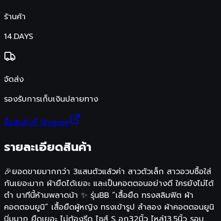
ร้านค้า
14.DAYS
จัดส่ง
รองรับการเก็บเงินปลายทาง
ซื้อสินค้าที่ Shopee
รายละเอียดสินค้า
🎉ยอดขายมากกว่า 3แสนตัวแล้วค่า สาวตัวเล็ก สาวอวบซื้อใส่
กันเยอะมาก ผ้ายืดได้เยอะ และเป็นคอตตอนอย่างดี ใครยังไม่ได้
ตำ นาทีนี้ห้ามพลาดน้า ✨ รุ่นBB “เสื้อยืด ทรงสลิมฟิต ผ้า
คอตตอนยูนิ” เสื้อยืดผู้หญิง ทรงเข้ารูป ลำลอง ผ้าคอตตอนยูนิ
นิ่มมาก ยืดเยอะ ไม่ต้องรีด ไซส์ S อก32นิ้ว ไหล่13.5นิ้ว รอบ