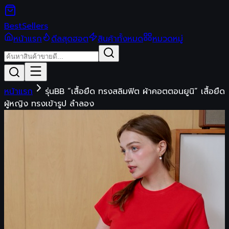
Best
Sellers
หน้าแรก
ดีลสุดฮอต
สินค้าทั้งหมด
หมวดหมู่
หน้าแรก
รุ่นBB “เสื้อยืด ทรงสลิมฟิต ผ้าคอตตอนยูนิ” เสื้อยืด
ผู้หญิง ทรงเข้ารูป ลำลอง