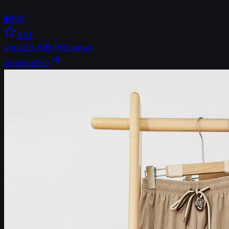
฿
590
4.91
ขายแล้ว
8.8K
143
views
ดูรายละเอียด