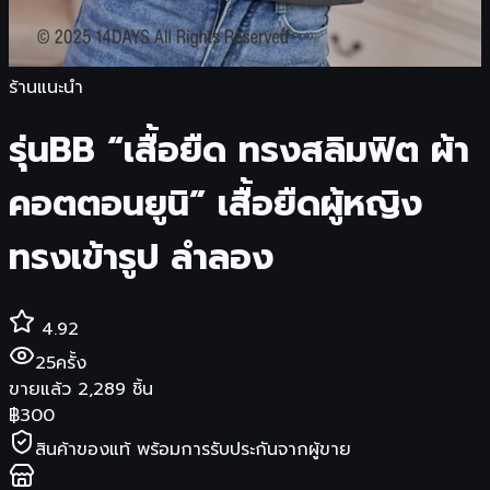
ร้านแนะนำ
รุ่นBB “เสื้อยืด ทรงสลิมฟิต ผ้า
คอตตอนยูนิ” เสื้อยืดผู้หญิง
ทรงเข้ารูป ลำลอง
4.92
25
ครั้ง
ขายแล้ว
2,289
ชิ้น
฿
300
สินค้าของแท้ พร้อมการรับประกันจากผู้ขาย