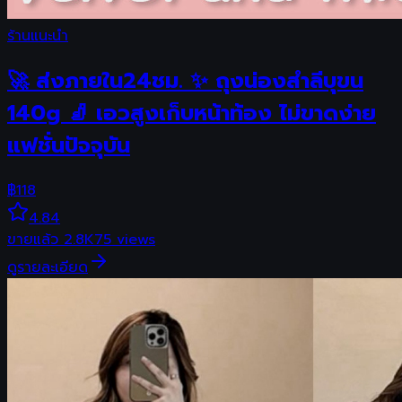
ร้านแนะนำ
🚀 ส่งภายใน24ชม. ✨ ถุงน่องสำลีบุขน
140g 🧦 เอวสูงเก็บหน้าท้อง ไม่ขาดง่าย
แฟชั่นปัจจุบัน
฿
118
4.84
ขายแล้ว
2.8K
75
views
ดูรายละเอียด