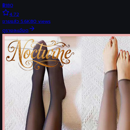
฿
180
4.72
ขายแล้ว
5.6K
80
views
ดูรายละเอียด