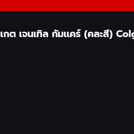
อลเกต เจนเทิล กัมเเคร์ (คละสี) 