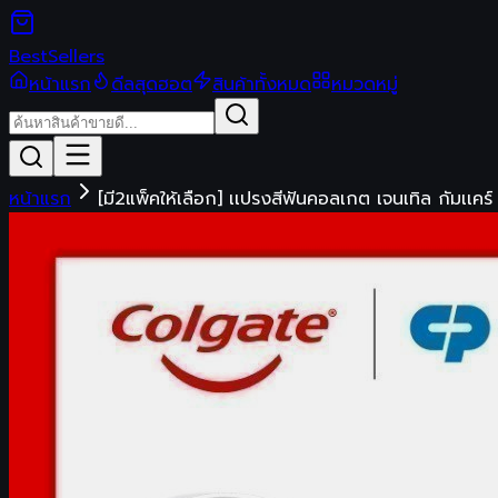
Best
Sellers
หน้าแรก
ดีลสุดฮอต
สินค้าทั้งหมด
หมวดหมู่
หน้าแรก
[มี2แพ็คให้เลือก] เเปรงสีฟันคอลเกต เจนเทิล กัมเ