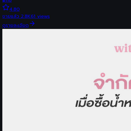
฿
118
4.80
ขายแล้ว
2.8K
61
views
ดูรายละเอียด