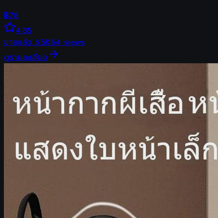
฿
78
4.85
ขายแล้ว
3.5K
64
views
ดูรายละเอียด