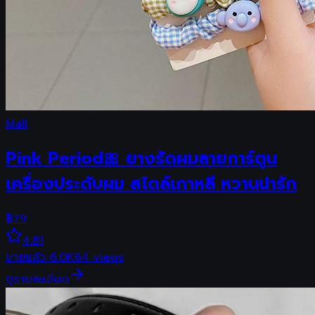
Mall
Pink Period🎀 ยางรัดผมลายการ์ตูน
เครื่องประดับผม สไตล์เกาหลี หวานน่ารัก
฿
79
4.81
ขายแล้ว
6.0K
64
views
ดูรายละเอียด