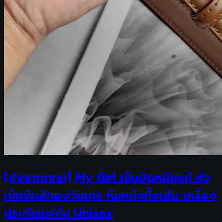
[ส่งจากกทม] My Girl เข็มขัดหนังแท้ หัว
เข็มขัดสีทองวินเทจ หุ้มหนังทั้งเส้น เครื่อง
ประดับแฟชั่น Unisex