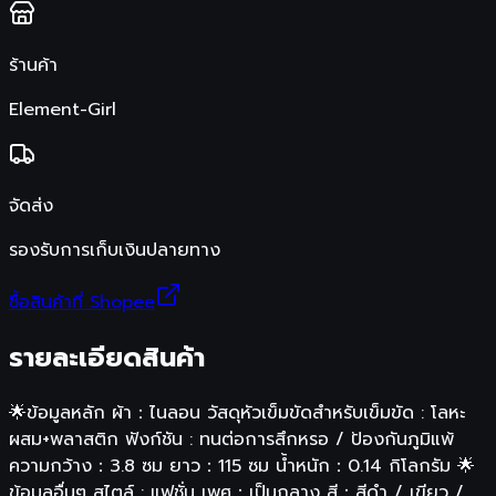
ร้านค้า
Element-Girl
จัดส่ง
รองรับการเก็บเงินปลายทาง
ซื้อสินค้าที่ Shopee
รายละเอียดสินค้า
🌟ข้อมูลหลัก ผ้า：ไนลอน วัสดุหัวเข็มขัดสำหรับเข็มขัด : โลหะ
ผสม+พลาสติก ฟังก์ชัน : ทนต่อการสึกหรอ / ป้องกันภูมิแพ้
ความกว้าง：3.8 ซม ยาว：115 ซม น้ำหนัก：0.14 กิโลกรัม 🌟
ข้อมูลอื่นๆ สไตล์ : แฟชั่น เพศ：เป็นกลาง สี：สีดำ / เขียว /