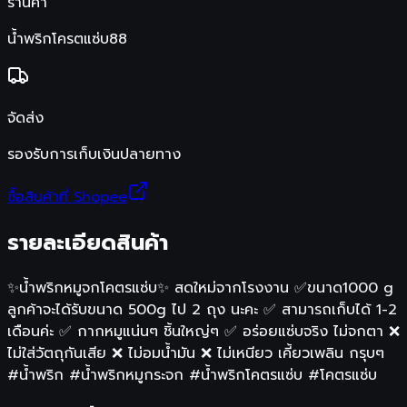
ร้านค้า
น้ำพริกโครตแซ่บ88
จัดส่ง
รองรับการเก็บเงินปลายทาง
ซื้อสินค้าที่ Shopee
รายละเอียดสินค้า
✨น้ำพริกหมูจกโคตรแซ่บ✨ สดใหม่จากโรงงาน ✅ขนาด1000 g
ลูกค้าจะได้รับขนาด 500g ไป 2 ถุง นะคะ ✅ สามารถเก็บได้ 1-2
เดือนค่ะ ✅ กากหมูแน่นๆ ชิ้นใหญ่ๆ ✅ อร่อยแซ่บจริง ไม่จกตา ❌
ไม่ใส่วัตถุกันเสีย ❌ ไม่อมน้ำมัน ❌ ไม่เหนียว เคี้ยวเพลิน กรุบๆ
#น้ำพริก #น้ำพริกหมูกระจก #น้ำพริกโคตรแซ่บ #โคตรแซ่บ