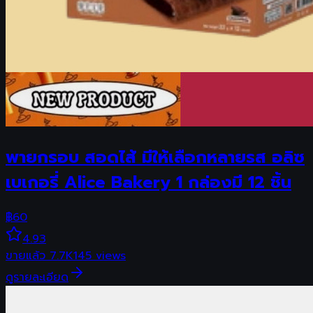
พายกรอบ สอดไส้ มีให้เลือกหลายรส อลิซ
เบเกอรี่ Alice Bakery 1 กล่องมี 12 ชิ้น
฿
60
4.93
ขายแล้ว
7.7K
145
views
ดูรายละเอียด