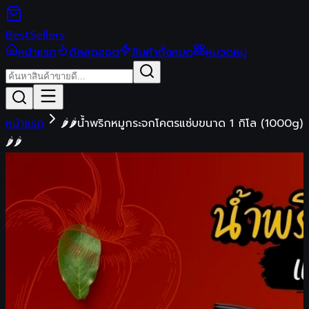
Best
Sellers
หน้าแรก
ดีลสุดฮอต
สินค้าทั้งหมด
หมวดหมู่
หน้าแรก
🌶🌶น้ำพริกหมูกระจกโคตรแซ่บขนาด 1 กิโล (1000g)
🌶🌶