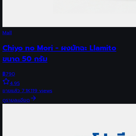
Mall
Chiyo no Mori - ผงมัทฉะ Llamito
ขนาด 50 กรัม
฿
790
4.95
ขายแล้ว
7.1K
119
views
ดูรายละเอียด