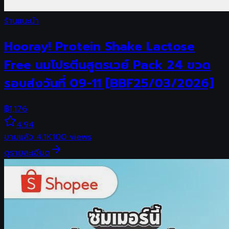
ร้านแนะนำ
Hooray! Protein Shake Lactose
Free นมโปรตีนสูตรเวย์ Pack 24 ขวด
รอบส่งวันที่ 09-11 [BBF25/03/2026]
฿
1,176
4.94
ขายแล้ว
4.1K
100
views
ดูรายละเอียด