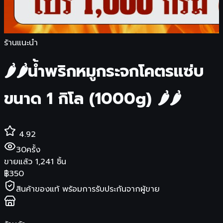
ร้านแนะนำ
🌶🌶น้ำพริกหมูกระจกโคตรแซ่บ
ขนาด 1 กิโล (1000g) 🌶🌶
4.92
30
ครั้ง
ขายแล้ว
1,241
ชิ้น
฿
350
สินค้าของแท้ พร้อมการรับประกันจากผู้ขาย