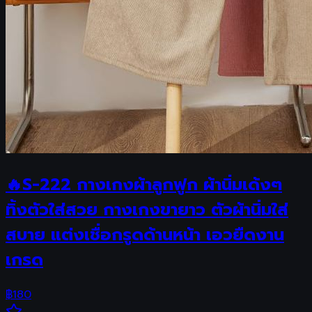
🔥S-222 กางเกงผ้าลูกฟูก ผ้านิ่มเด้งๆ
ทิ้งตัวใส่สวย กางเกงขายาว ตัวผ้านิ่มใส่
สบาย แต่งเชื่อกรูดด้านหน้า เอวยืดงาน
เกรด
฿
180