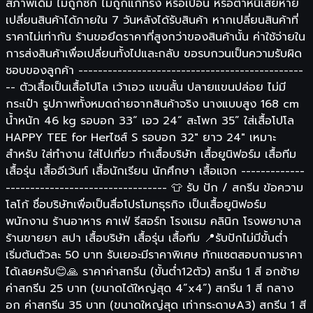
สภาพเดิม ไม่ถูกซัก ไม่ถูกแก้ทรง หรือเปื้อน หรือตำหนิเสียหาย
เปลี่ยนสินค้าได้ภายใน 7 วันหลังได้รับสินค้า หากเปลี่ยนสินค้าที่
ราคาไม่เท่ากัน ร้านขอยึดราคาที่สูงกว่าของสินค้านั้น ค่าใช้จ่ายใน
การส่งสินค้าเพื่อเปลี่ยนทั้งไปและกลับ ขอรบกวนเป็นความรับผิด
ชอบของลูกค้า ----------------------------------------------
-- ตัวเสื้อเป็นเสื้อโปโล เว้าเอว แขนสั้น ปลายแขนปล่อย ไม่มี
กระเป๋า รูปภาพทั้งหมดถ่ายจากสินค้าจริง นางแบบสูง 168 cm
น้ำหนัก 46 kg รอบอก 33“ เอว 24“ สะโพก 35” ใส่เสื้อโปโล
HAPPY TEE for Herไซส์ S รอบอก 32" ยาว 24" เหมาะ
สำหรับ ใส่ทำงาน ใส่ไปเที่ยว ทำเสื้อบริษัท เสื้อยูนิฟอร์ม เสื้อทีม
เสื้อรุ่น เสื้ออีเว้นท์ เสื้อนักเรียน นักศึกษา เสื้อแจก -------------
--------------------------------- 👕 รับ ปัก / สกรีน ข้อความ
โลโก้ ชื่อบริษัทเพื่อเป็นสื่อโปรโมทธุรกิจ เป็นเสื้อยูนิฟอร์ม
พนักงาน ร้านอาหาร คาเฟ่ รีสอร์ท โรงแรม คลินิก โรงพยาบาล
ร้านขายยา สปา เสื้อบริษัท เสื้อรุ่น เสื้อทีม 📍รับปักไม่มีขั้นต่ำ
เริ่มต้นตัวละ 50 บาท รับเยอะมีราคาพิเศษ ทักแชตสอบถามราคา
ได้เลยครับ😊🙏 ราคาค่าสกรีน (ขั้นต่ำ12ตัว) สกรีน 1 สี อกซ้าย
ค่าสกรีน 25 บาท (ขนาดได้ใหญ่สุด 4”x4”) สกรีน 1 สี กลาง
อก ค่าสกรีน 35 บาท (ขนาดใหญ่สุด เท่ากระดาษA3) สกรีน 1 สี