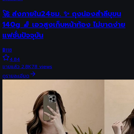
🚀 ส่งภายใน24ชม. ✨ ถุงน่องสำลีบุขน
140g 🧦 เอวสูงเก็บหน้าท้อง ไม่ขาดง่าย
แฟชั่นปัจจุบัน
฿
118
4.84
ขายแล้ว
2.8K
78
views
ดูรายละเอียด