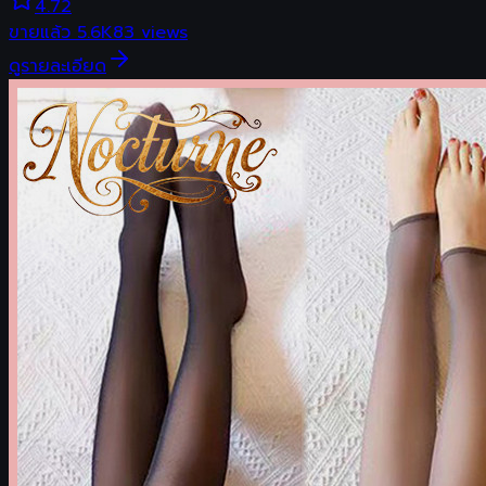
4.72
ขายแล้ว
5.6K
83
views
ดูรายละเอียด