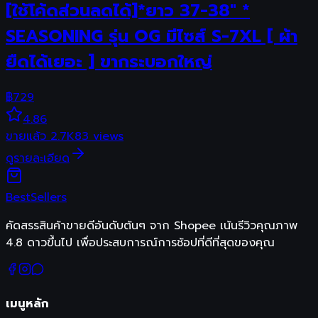
[ใช้โค้ดส่วนลดได้]*ยาว 37-38" *
SEASONING รุ่น OG มีไซส์ S-7XL [ ผ้า
ยืดได้เยอะ ] ขากระบอกใหญ่
฿
729
4.86
ขายแล้ว
2.7K
83
views
ดูรายละเอียด
Best
Sellers
คัดสรรสินค้าขายดีอันดับต้นๆ จาก Shopee เน้นรีวิวคุณภาพ
4.8 ดาวขึ้นไป เพื่อประสบการณ์การช้อปที่ดีที่สุดของคุณ
เมนูหลัก