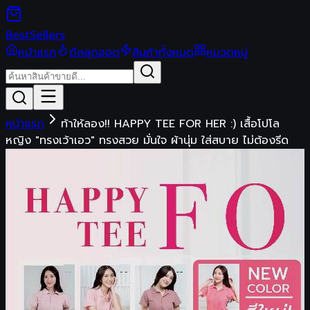
Best
Sellers
หน้าแรก
ดีลสุดฮอต
สินค้าทั้งหมด
หมวดหมู่
หน้าแรก
ท้าให้ลอง!! HAPPY TEE FOR HER :) เสื้อโปโล
หญิง "ทรงเว้าเอว" ทรงสวย มั่นใจ ผ้านุ่ม ใส่สบาย ไม่ต้องรีด