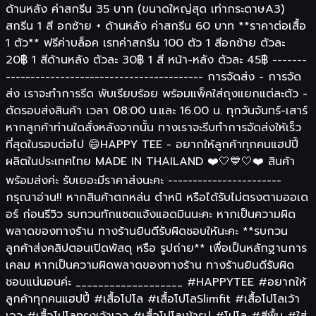
ด้านหลัง ค่าสกรีน 35 บาท (ขนาดใหญ่สุด เท่ากระดาษA3)
สกรีน 1 สี อกซ้าย + ด้านหลัง ค่าสกรีน 60 บาท **ราคาต่อเสื้อ
1 ตัว** ฟรีค่าบล็อค เรทค่าสกรีน 100 ตัว 1 สีอกซ้าย ตัวละ
20฿ 1 สีด้านหลัง ตัวละ 30฿ 1 สี หน้า-หลัง ตัวละ 45฿ -------
---------------------------------------- การจัดส่ง - การจัด
ส่ง เราจะทำการรีด พับเรียบร้อย พร้อมแพ็คใส่ถุงแยกแต่ละตัว -
ตัดรอบส่งสินค้า เวลา 08:00 น.และ 16.00 น. ทุกวันจันทร์-เสาร์
หากลูกค้าท่านใดสั่งหลังจากนั้น ทางเราจะรีบทำการจัดส่งให้เร็ว
ที่สุดในรอบต่อไป 😄HAPPY TEE - อยากให้ลูกค้าทุกคนแฮปปี้
ผลิตในประเทศไทย MADE IN THAILAND ❤️🤍💙🤍❤️ สินค้า
พร้อมส่งค่ะ รับเยอะมีราคาส่งนะคะ -----------------------
กรุณาอ่าน!! หากสินค้าตกหล่น ตำหนิ หรือได้รับไม่ตรงตามออเด
อร์ ก่อนรีวิว รบกวนทักแชตแจ้งแอดมินนะคะ หากเป็นความผิด
พลาดของทางร้าน ทางร้านยินดีรับผิดชอบให้นะคะ **รบกวน
ลูกค้าส่งคลิปตอนเปิดพัสดุ หรือ รูปถ่าย** เพื่อเป็นหลักฐานการ
เคลม หากเป็นความผิดพลาดของทางร้าน ทางร้านยินดีรับผิด
ชอบแน่นอนค่ะ ___________________ #HAPPYTEE #อยากให้
ลูกค้าทุกคนแฮปปี้ #เสื้อโปโล #เสื้อโปโลSlimfit #เสื้อโปโลเว้า
เอว #เสื้อโปโลทรงเว้าเอว #เสื้อโปโลเข้ารูป #โปโล #สีพื้น #ใส่