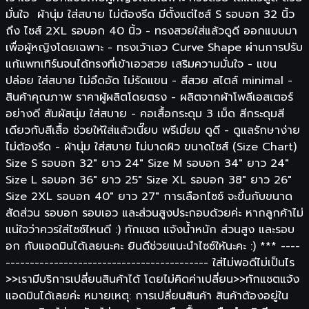
มั่นใจ ผ้านุ่ม ใส่สบาย ไม่ต้องรีด มีตั้งแต่ไซส์ S รอบอก 32 นิ้ว
ถึง ไซส์ 2XL รอบอก 40 นิ้ว - ทรงสวยใส่แล้วดูดี ออกแบบมา
เพื่อผู้หญิงโดยเฉพาะ - ทรงเว้าเอว Curve Shape ผ่านการปรับ
แก้แพทเทิร์นจนได้ทรงที่เข้าเอวสวย เสริมความมั่นใจ - แขน
ปล่อย ใส่สบาย ไม่อึดอัด ไม่รัดแขน - สีสวย สไตล์ minimal -
สินค้าคุณภาพ ราคาผู้ผลิตโดยตรง - ผลิตจากผ้าโพลีเอสเตอร์
อย่างดี สัมผัสนุ่ม ใส่สบาย - คอเสื้อกระดุม 3 เม็ด สีกระดุมสี
เดียวกับสีเสื้อ ช่วยให้ใส่แล้วเนี๊ยบ พรีเมี่ยม ดูดี - ดูแลรักษาง่าย
ไม่ต้องรีด - ผ้านุ่ม ใส่สบาย ไม่บาดผิว ขนาดไซส์ (Size Chart)
Size S รอบอก 32" ยาว 24" Size M รอบอก 34" ยาว 24"
Size L รอบอก 36" ยาว 25" Size XL รอบอก 38" ยาว 26"
Size 2XL รอบอก 40" ยาว 27" การเลือกไซซ์ จะขึ้นกับขนาด
สัดส่วน รอบอก รอบเอว และส่วนสูงประกอบด้วยค่ะ หากลูกค้าไม่
แน่ใจว่าควรใส่ไซซ์ไหนดี :) ทักแชต แจ้งน้ำหนัก ส่วนสูง และรอบ
อก กับแอดมินได้เลยนะคะ ยินดีช่วยแนะนำไซซ์ให้นะคะ :) *** ----
------------------------------------------ ใส่ไม่พอดีไม่เป็นไร
>>เรามีบริการเปลี่ยนสินค้าได้ โดยไม่คิดค่าเปลี่ยน>>ทักแชตแจ้ง
แอดมินได้เลยค่ะ หมายเหตุ: การเปลี่ยนสินค้า สินค้าต้องอยู่ใน