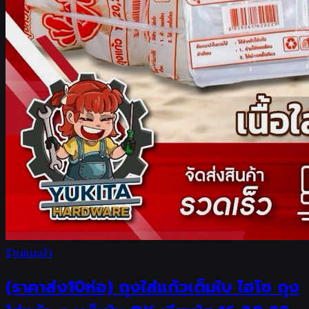
ร้านแนะนำ
(ราคาส่ง10ห่อ) ถุงใส่แก้วเต็มใบ ไฮโซ ถุง