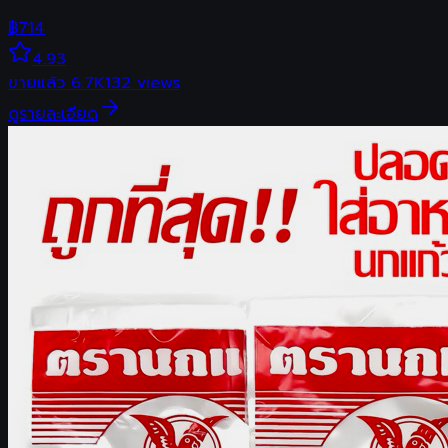
฿
714
4.93
ขายแล้ว
6.7K
132
views
ดูรายละเอียด