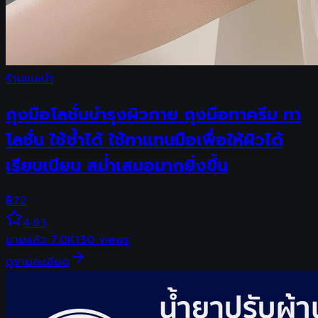
ร้านแนะนำ
ถุงมือโลชั่นบำรุงผิวกาย ถุงมือทาครีม ทา
โลชั่น ใช้ซ้ำได้ ใช้ทาแทนมือเพื่อให้ผิวได้
เรียบเนียน สม่ำเสมอมากยิ่งขึ้น
฿
72
4.83
ขายแล้ว
7.0K
130
views
ดูรายละเอียด