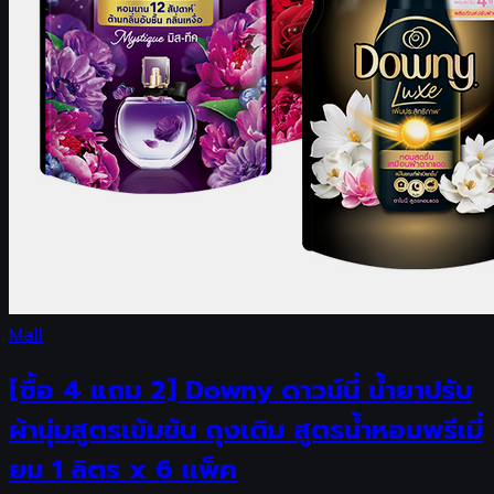
Mall
[ซื้อ 4 แถม 2] Downy ดาวน์นี่ น้ำยาปรับ
ผ้านุ่มสูตรเข้มข้น ถุงเติม สูตรน้ำหอมพรีเมี่
ยม 1 ลิตร x 6 แพ็ค