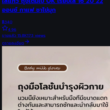
ใส่แก้ว ถุงเต็มใบ OK เรียบใส 16 20 22
ออนซ์ กาแฟ ชาไข่มุก
฿
340
4.96
ขายแล้ว
15.8K
173
views
ดูรายละเอียด