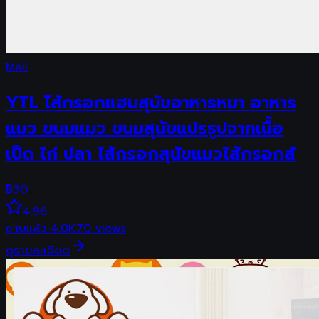
Mall
YTL ไส้กรอกแฮมสุนัขอาหารหมา อาหาร
แมว ขนมแมว ขนมสุนัขแปรรูปจากเนื้อ
เป็ด ไก่ ปลา ไส้กรอกสุนัขแมวไส้กรอกสั
฿
30
4.96
ขายแล้ว
4.0K
70
views
ดูรายละเอียด