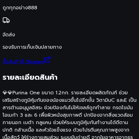
ถูกทุกอย่าง888
จัดส่ง
รองรับการเก็บเงินปลายทาง
ซื้อสินค้าที่ Shopee
รายละเอียดสินค้า
💎💎Purina One ขนาด 1.2กก. รายละเอียดผลิตภัณฑ์ ช่วย
เสริมสร้างภูมิคุ้มกันของน้องแมวขึ้นไปอีกขั้น วิตามินC และE เป็น
สารต้านอนุมูลอิสระ ช่วยป้องกันไม่ให้เซลล์ถูกทำลาย กรดไขมัน
โอเมก้า 3 และ 6 เพื่อผิวหนังสุขภาพดี ปกป้องจากสิ่งแวดล้อม
ภายนอก เบต้า กลูแคน ช่วยให้ระบบภูมิคุ้มกันทำงานได้ดีตาม
ปกติ กล้ามเนื้อ และหัวใจแข็งแรง ด้วยโปรตีนคุณภาพสูงจาก
เนื้อสัตว์ ให้ร่างกายสมส่วน ระบบขับถ่ายดี จากใยอาหารจากธร