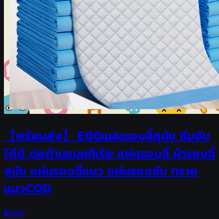
【พร้อมส่ง】 EGGแผ่นรองฉี่สุนัข ซึมซับ
ไดีดี ต่อต้านแบคทีเรีย แผ่นรองฉี่ ผ้ารองฉี่
สุนัข แผ่นรองฉี่แมว แผ่นรองซับ ทราย
แมวCOD
฿
200