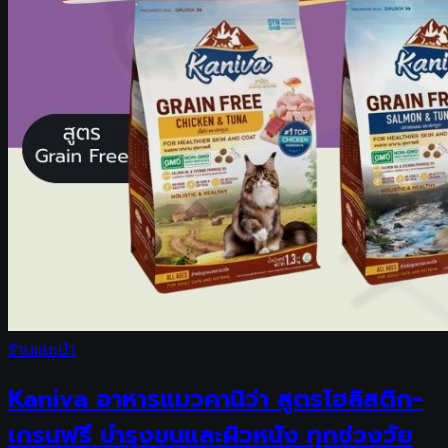
ร้านแนะนำ
Kaniva อาหารแมวคานิว่า สูตรโฮลิสติก-
เกรนฟรี บำรุงขนและผิวหนัง ทุกช่วงวัย