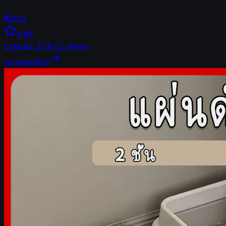
฿
200
4.89
ขายแล้ว
3.7K
72
views
ดูรายละเอียด