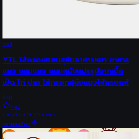
Mall
YTL ไส้กรอกแฮมสุนัขอาหารหมา อาหาร
แมว ขนมแมว ขนมสุนัขแปรรูปจากเนื้อ
เป็ด ไก่ ปลา ไส้กรอกสุนัขแมวไส้กรอกสั
฿
30
4.96
ขายแล้ว
4.0K
70
views
ดูรายละเอียด