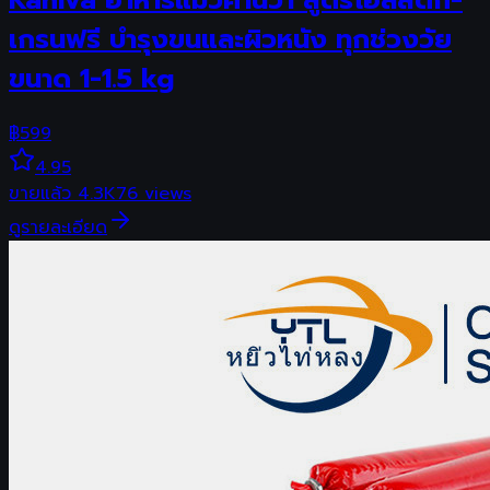
Kaniva อาหารแมวคานิว่า สูตรโฮลิสติก-
เกรนฟรี บำรุงขนและผิวหนัง ทุกช่วงวัย
ขนาด 1-1.5 kg
฿
599
4.95
ขายแล้ว
4.3K
76
views
ดูรายละเอียด