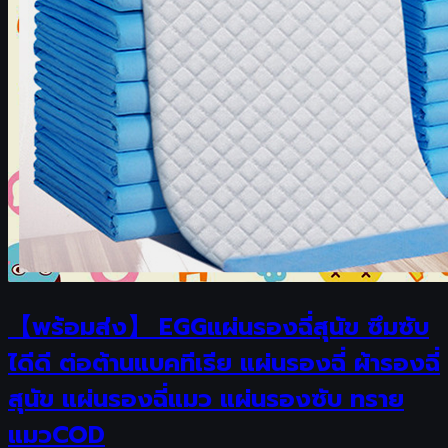
【พร้อมส่ง】 EGGแผ่นรองฉี่สุนัข ซึมซับ
ไดีดี ต่อต้านแบคทีเรีย แผ่นรองฉี่ ผ้ารองฉี่
สุนัข แผ่นรองฉี่แมว แผ่นรองซับ ทราย
แมวCOD