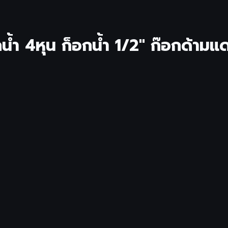
น้ำ 4หุน ก็อกน้ำ 1/2'' ก๊อกด้า