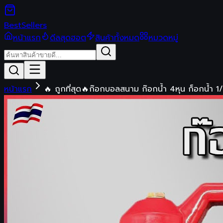
Best
Sellers
หน้าแรก
ดีลสุดฮอต
สินค้าทั้งหมด
หมวดหมู่
หน้าแรก
🔥 ถูกที่สุด🔥ก๊อกบอลสนาม ก๊อกน้ำ 4หุน ก็อกน้ำ