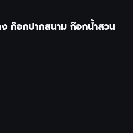
มแดง ก๊อกปากสนาม ก๊อกน้ำสวน