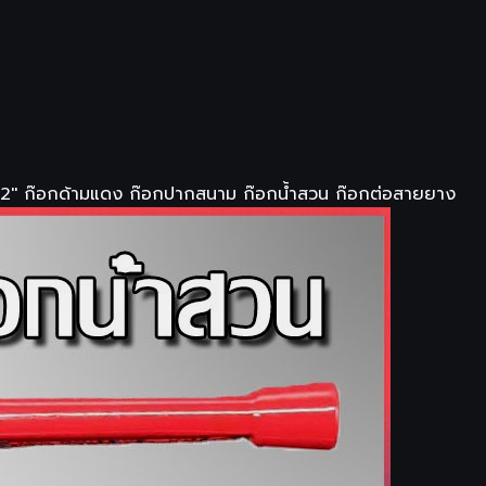
 1/2'' ก๊อกด้ามแดง ก๊อกปากสนาม ก๊อกน้ำสวน ก๊อกต่อสายยาง