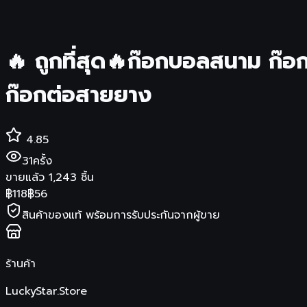
🔥 ถูกที่สุด🔥ก๊อกบอลสนาม ก๊อก
ก๊อกต่อสายยาง
4.85
31
ครั้ง
ขายแล้ว
1,243
ชิ้น
฿
118
฿
56
สินค้าของแท้ พร้อมการรับประกันจากผู้ขาย
ร้านค้า
LuckyStar.Store