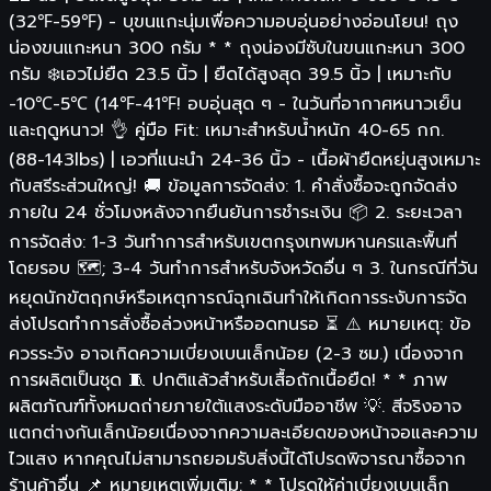
(32℉-59℉) - บุขนแกะนุ่มเพื่อความอบอุ่นอย่างอ่อนโยน! ถุง
น่องขนแกะหนา 300 กรัม * * ถุงน่องมีซับในขนแกะหนา 300
กรัม ❄️เอวไม่ยืด 23.5 นิ้ว | ยืดได้สูงสุด 39.5 นิ้ว | เหมาะกับ
-10℃-5℃ (14℉-41℉! อบอุ่นสุด ๆ - ในวันที่อากาศหนาวเย็น
และฤดูหนาว! 👌 คู่มือ Fit: เหมาะสำหรับน้ำหนัก 40-65 กก.
(88-143lbs) | เอวที่แนะนำ 24-36 นิ้ว - เนื้อผ้ายืดหยุ่นสูงเหมาะ
กับสรีระส่วนใหญ่! 🚚 ข้อมูลการจัดส่ง: 1. คำสั่งซื้อจะถูกจัดส่ง
ภายใน 24 ชั่วโมงหลังจากยืนยันการชำระเงิน 📦 2. ระยะเวลา
การจัดส่ง: 1-3 วันทำการสำหรับเขตกรุงเทพมหานครและพื้นที่
โดยรอบ 🗺️; 3-4 วันทำการสำหรับจังหวัดอื่น ๆ 3. ในกรณีที่วัน
หยุดนักขัตฤกษ์หรือเหตุการณ์ฉุกเฉินทำให้เกิดการระงับการจัด
ส่งโปรดทำการสั่งซื้อล่วงหน้าหรืออดทนรอ ⏳ ⚠️ หมายเหตุ: ข้อ
ควรระวัง อาจเกิดความเบี่ยงเบนเล็กน้อย (2-3 ซม.) เนื่องจาก
การผลิตเป็นชุด 🧵 ปกติแล้วสำหรับเสื้อถักเนื้อยืด! * * ภาพ
ผลิตภัณฑ์ทั้งหมดถ่ายภายใต้แสงระดับมืออาชีพ 💡. สีจริงอาจ
แตกต่างกันเล็กน้อยเนื่องจากความละเอียดของหน้าจอและความ
ไวแสง หากคุณไม่สามารถยอมรับสิ่งนี้ได้โปรดพิจารณาซื้อจาก
ร้านค้าอื่น 📌 หมายเหตุเพิ่มเติม: * * โปรดให้ค่าเบี่ยงเบนเล็ก