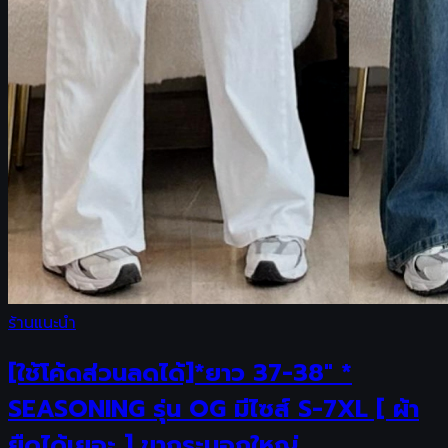
ร้านแนะนำ
[ใช้โค้ดส่วนลดได้]*ยาว 37-38" *
SEASONING รุ่น OG มีไซส์ S-7XL [ ผ้า
ยืดได้เยอะ ] ขากระบอกใหญ่