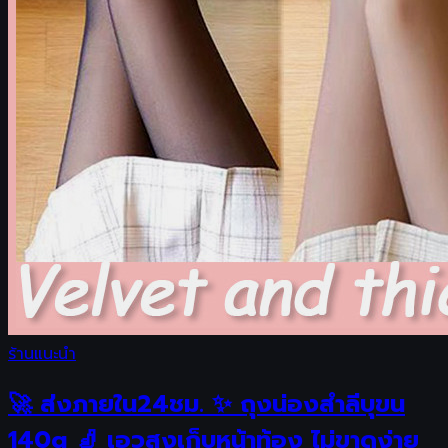
ร้านแนะนำ
🚀 ส่งภายใน24ชม. ✨ ถุงน่องสำลีบุขน
140g 🧦 เอวสูงเก็บหน้าท้อง ไม่ขาดง่าย