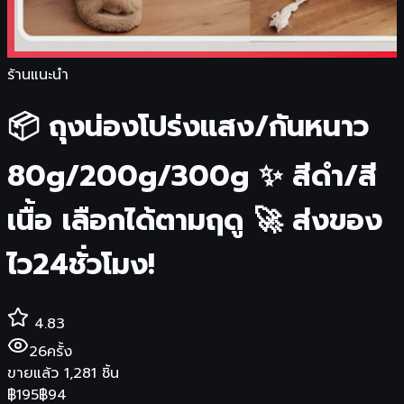
ร้านแนะนำ
📦 ถุงน่องโปร่งแสง/กันหนาว
80g/200g/300g ✨ สีดำ/สี
เนื้อ เลือกได้ตามฤดู 🚀 ส่งของ
ไว24ชั่วโมง!
4.83
26
ครั้ง
ขายแล้ว
1,281
ชิ้น
฿
195
฿
94