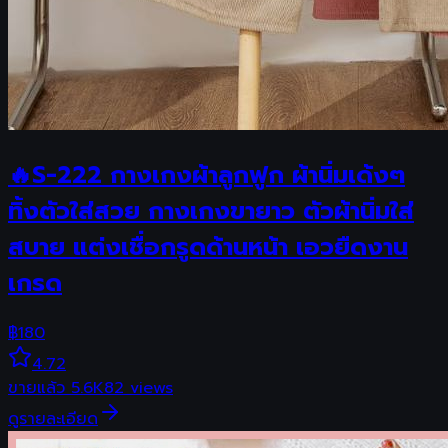
🔥S-222 กางเกงผ้าลูกฟูก ผ้านิ่มเด้งๆ
ทิ้งตัวใส่สวย กางเกงขายาว ตัวผ้านิ่มใส่
สบาย แต่งเชื่อกรูดด้านหน้า เอวยืดงาน
เกรด
฿
180
4.72
ขายแล้ว
5.6K
82
views
ดูรายละเอียด