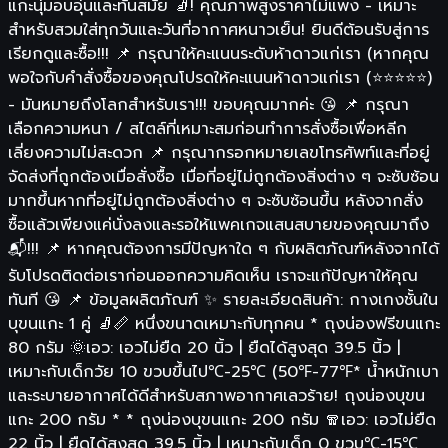
แกะนุ่มอบอุ่นและทันสมัย 🧦! คุณภาพสูงราคาไม่แพง - เหมาะ
สำหรับสวมใส่ทุกวันและวันที่อากาศหนาวเย็น! ยินดีต้อนรับสู่การ
เรียกดูและซื้อ!!! 📌 กรุณาให้คะแนนระดับห้าดาวแก่เรา (หากคุณ
พอใจกับคำสั่งซื้อของคุณโปรดให้คะแนนห้าดาวแก่เรา (⭐⭐⭐⭐⭐)
- มันหมายถึงโลกสำหรับเรา!!! ขอบคุณมากค่ะ 😘 📌 กรุณา
เลือกความหนา / สไตล์ที่เหมาะสมก่อนทำการสั่งซื้อเพื่อหลีก
เลี่ยงความไม่สะดวก 📌 กรุณากรอกหมายเลขโทรศัพท์และที่อยู่
จัดส่งที่ถูกต้องเมื่อสั่งซื้อ เมื่อที่อยู่ไม่ถูกต้องสิ่งต่าง ๆ จะซับซ้อน
มากขึ้นหากที่อยู่ไม่ถูกต้องสิ่งต่าง ๆ จะซับซ้อนขึ้น หลังจากสั่ง
ซื้อแล้วเพียงแค่นั่งลงและรอให้แพคเกจแสนสบายของคุณมาถึง
📬!!! 📌 หากคุณต้องการมีปัญหาใด ๆ กับผลิตภัณฑ์หลังจากได้
รับโปรดติดต่อเราก่อนออกความคิดเห็น เราจะแก้ปัญหาให้คุณ
ทันที 😘 📌 ข้อมูลผลิตภัณฑ์ ✨ รายละเอียดสินค้า: กางเกงชั้นใน
บุขนแกะ 1 คู่ 🧦📏 หนึ่งขนาดเหมาะกับทุกคน * ถุงน่องฟรีขนแกะ
80 กรัม 🌞เอว: เอวไม่ยืด 20 นิ้ว | ยืดได้สูงสุด 39.5 นิ้ว |
เหมาะกับเด็กวัย 10 ขวบขึ้นไป℃-25℃ (50℉-77℉* น้ำหนักเบา
และระบายอากาศได้ดีสำหรับสภาพอากาศเลวร้าย! ถุงน่องบุขน
แกะ 200 กรัม * * ถุงน่องบุขนแกะ 200 กรัม 🧣เอว: เอวไม่ยืด
22 นิ้ว | ยืดได้สูงสุด 39.5 นิ้ว | เหมาะกับเด็ก 0 ขวบ℃-15℃