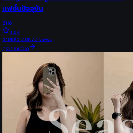
แฟชั่นปัจจุบัน
฿
118
4.84
ขายแล้ว
2.8K
77
views
ดูรายละเอียด