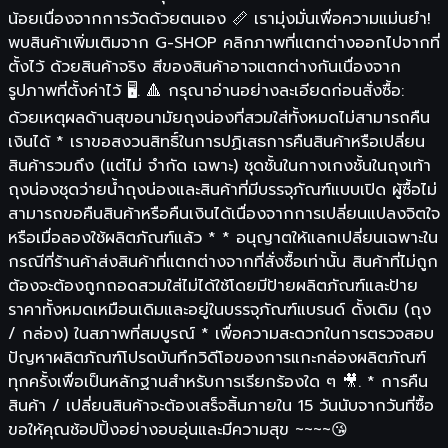
น้อยเนื่องจากการวัดด้วยตนเอง 📏 เรามุ่งมั่นเพื่อความแม่นยำ!
พบสินค้าเพิ่มเติมจาก G-SHOP คลิกภาพที่แตกต่างออกไปจากที่
ตั้งไว้ ด้วยสินค้าจริง สีของสินค้าอาจแตกต่างกันเนื่องจาก
รูปภาพที่ตั้งค่าไว้ 🖥️. 🔺 กรุณาอ่านอย่างละเอียดก่อนสั่งซื้อ:
ด้วยเหตุผลด้านสุขอนามัยถุงน่องที่สวมใส่ทั้งหมดไม่สามารถคืน
เงินได้ * เราขอสงวนสิทธิ์ในการปฏิเสธการคืนสินค้าหรือเปลี่ยน
สินค้ารวมถึง (แต่ไม่ จำกัด เฉพาะ) ชุดชั้นในกางเกงชั้นในถุงเท้า
ถุงน่องชุดว่ายน้ำถุงน่องและสินค้าที่มีบรรจุภัณฑ์แบบเปิด ผู้ซื้อไม่
สามารถขอคืนสินค้าหรือคืนเงินได้เนื่องจากการเปลี่ยนแปลงจิตใจ
หรือเมื่อลองใช้ผลิตภัณฑ์แล้ว * * อนุญาตให้แลกเปลี่ยนเฉพาะใน
กรณีที่ร้านค้าส่งสินค้าที่แตกต่างจากที่สั่งซื้อเท่านั้น สินค้าที่ไม่ถูก
ต้องจะต้องถูกถอดสวมใส่ไม่ได้ใช้โดยมีป้ายผลิตภัณฑ์และป้าย
ราคาทั้งหมดเหมือนเดิมและอยู่ในบรรจุภัณฑ์แบรนด์ ดั้งเดิม (ถุง
/ กล่อง) ในสภาพที่สมบูรณ์ * เพื่อความสะดวกในการตรวจสอบ
ปัญหาผลิตภัณฑ์โปรดบันทึกวิดีโอของการแกะกล่องผลิตภัณฑ์
ทุกครั้งเพื่อเป็นหลักฐานสำหรับการเรียกร้องใด ๆ 🎥. * การคืน
สินค้า / เปลี่ยนสินค้าจะต้องเสร็จสิ้นภายใน 15 วันนับจากวันที่ซื้อ
ขอให้คุณช้อปปิ้งอย่างอบอุ่นและมีความสุข ~~~~😘