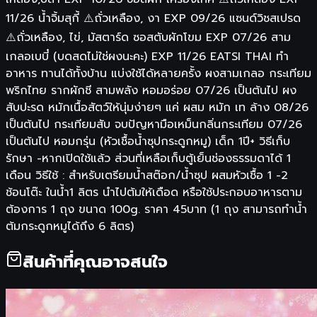
11/26 น้ำจิ้มสุกี้ ⚠️ถั่วเหลือง, งา EXP 09/26 แซนด์วิชสเปรด
⚠️ถั่วเหลือง, ไข่, มัสตาร์ด ซอสตับผักโขม EXP 07/26 สาม
เกลอเบบี๋ (บดสดไม่ใช่ผงนะคะ) EXP 11/26 EATSI THAI ทำ
อาหาร ทานได้ทั้งบ้าน แบ่งใช้ได้หลายครั้ง ผงสามเกลอ กระเทียม
พริกไทย รากผักชี สามพลัง หอมอร่อย 07/26 เป็นต้นไป ผง
สับปะรด หมักเนื้อสัตว์ให้นุ่มง่ายๆ แค่ ผสม หมัก เท ล้าง 08/26
เป็นต้นไป กระเทียมสับ จบปัญหามือเหม็นกลิ่นกระเทียม 07/26
เป็นต้นไป หอมกรุ่น (หัวเชื้อน้ำซุปกระดูกหมู) เด็ก 1ปี+ วิธีเก็บ
รักษา -หากเปิดใช้แล้ว ส่วนที่เหลือเก็บตู้เย็นช่องธรรมดาได้ 1
เดือน วิธีใช้ : สำหรับเตรียมน้ำสต๊อก/น้ำซุป ผสมหัวเชื้อ 1 -2
ช้อนโต๊ะ ในน้ำ1 ลิตร นำไปต้มให้เดือด หรือใช้ประกอบอาหารตาม
ต้องการ 1 ถุง ขนาด 100g. ราคา 45บาท (1 ถุง สามารถทำน้ำ
ต้มกระดูกหมูได้ถึง 6 ลิตร)
สินค้าที่คุณอาจสนใจ