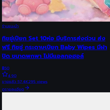
ร้านแนะนำ
ทิชชู่เปียก Set 10ห่อ มีบริการส่งด่วน ส่ง
ฟรี ทิชชู่ กระดาษเปียก Baby Wipes มีฝา
ปิด ขนาดพกพา ไม่มีแอลกอฮอล์
฿
50
4.90
ขายแล้ว
57.4K
295
views
ดูรายละเอียด