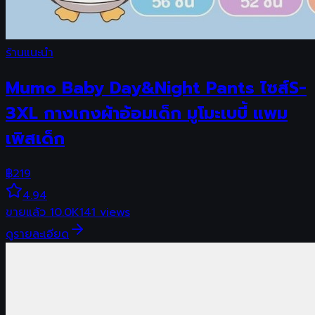
ร้านแนะนำ
Mumo Baby Day&Night Pants ไซส์S-
3XL กางเกงผ้าอ้อมเด็ก มูโมะเบบี้ แพม
เพิสเด็ก
฿
219
4.94
ขายแล้ว
10.0K
141
views
ดูรายละเอียด