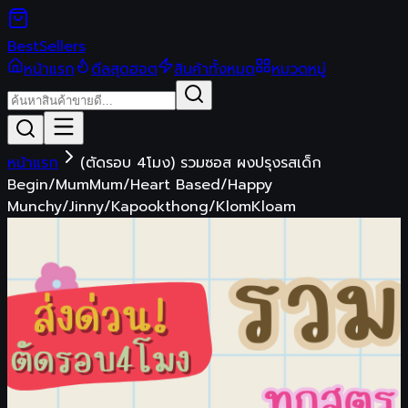
Best
Sellers
หน้าแรก
ดีลสุดฮอต
สินค้าทั้งหมด
หมวดหมู่
หน้าแรก
(ตัดรอบ 4โมง) รวมซอส ผงปรุงรสเด็ก
Begin/MumMum/Heart Based/Happy
Munchy/Jinny/Kapookthong/KlomKloam