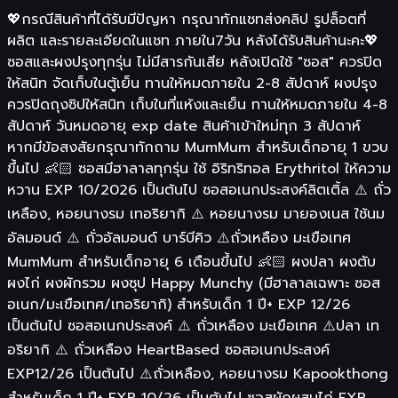
💖กรณีสินค้าที่ได้รับมีปัญหา กรุณาทักแชทส่งคลิป รูปล็อตที่
ผลิต และรายละเอียดในแชท ภายใน7วัน หลังได้รับสินค้านะคะ💖
ซอสและผงปรุงทุกรุ่น ไม่มีสารกันเสีย หลังเปิดใช้ "ซอส" ควรปิด
ให้สนิท จัดเก็บในตู้เย็น ทานให้หมดภายใน 2-8 สัปดาห์ ผงปรุง
ควรปิดถุงซิปให้สนิท เก็บในที่แห้งและเย็น ทานให้หมดภายใน 4-8
สัปดาห์ วันหมดอายุ exp date สินค้าเข้าใหม่ทุก 3 สัปดาห์
หากมีข้อสงสัยกรุณาทักถาม MumMum สำหรับเด็กอายุ 1 ขวบ
ขึ้นไป 👶🏻 ซอสมีฮาลาลทุกรุ่น ใช้ อิริทริทอล Erythritol ให้ความ
หวาน EXP 10/2026 เป็นต้นไป ซอสอเนกประสงค์ลิตเติ้ล ⚠️ ถั่ว
เหลือง, หอยนางรม เทอริยากิ ⚠️ หอยนางรม มายองเนส ใช้นม
อัลมอนด์ ⚠️ ถั่วอัลมอนด์ บาร์บีคิว ⚠️ถั่วเหลือง มะเขือเทศ
MumMum สำหรับเด็กอายุ 6 เดือนขึ้นไป 👶🏻 ผงปลา ผงตับ
ผงไก่ ผงผักรวม ผงซุป Happy Munchy (มีฮาลาลเฉพาะ ซอส
อเนก/มะเขือเทศ/เทอริยากิ) สำหรับเด็ก 1 ปี+ EXP 12/26
เป็นต้นไป ซอสอเนกประสงค์ ⚠️ ถั่วเหลือง มะเขือเทศ ⚠️ปลา เท
อริยากิ ⚠️ ถั่วเหลือง HeartBased ซอสอเนกประสงค์
EXP12/26 เป็นต้นไป ⚠️ถั่วเหลือง, หอยนางรม Kapookthong
สำหรับเด็ก 1 ปี+ EXP 10/26 เป็นต้นไป ซอสผักผสมไก่ EXP