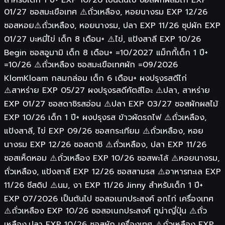
01/27 ซอสมะเขือเทศ ⚠️ถั่วเหลือง, หอยนางรม EXP 12/26
ซอสหอย⚠️ถั่วเหลือง, หอยนางรม, ปลา EXP 11/26 ซุปผัก EXP
01/27 บะหมี่ไข่ เด็ก 8 เดือน+ ⚠️ไข่, แป้งสาลี EXP 10/26
Begin ซอสอูมามิ เด็ก 8 เดือน+ =10/2027 แม็กกี้เด็ก 1 ปี+
=10/26 ⚠️ถั่วเหลือง ซอสมะเขือเทศผัก =09/2026
KlomKloam กลมกล่อม เด็ก 6 เดือน+ ผงปรุงรสดีไก่
⚠️สาหร่าย EXP 05/27 ผงปรุงรสดีคัตสีโอะ ⚠️ปลา, สาหร่าย
EXP 01/27 ซอสดาชิรสอ่อน ⚠️ปลา EXP 03/27 ซอสผักผลไม้
EXP 10/26 เด็ก 1 ปี+ ผงปรุงรส ข้าวผัดรถไฟ ⚠️ถั่วเหลือง,
แป้งสาลี, ไข่ EXP 09/26 ซอสกระเทียม ⚠️ถั่วเหลือง, หอย
นางรม EXP 12/26 ซอสดาชิ ⚠️ถั่วเหลือง, ปลา EXP 11/26
ซอสเห็ดหอม ⚠️ถ้่วเหลือง EXP 10/26 ซอสพะโล้ ⚠️หอยนางรม,
ถั่วเหลือง, แป้งสาลี EXP 12/26 ซอสสามรส ⚠️อาหารทะเล EXP
11/26 ชีสดิป ⚠️นม, งา EXP 11/26 Jinny สำหรับเด็ก 1 ปี+
EXP 07/2026 เป็นต้นไป ซอสอเนกประสงค์ อกไก่ เครื่องเทศ
⚠️ถั่วเหลือง EXP 10/26 ซอสอเนกประสงค์ ทูน่าญี่ปุ่น ⚠️ถั่ว
เหลือง,ปลา EXP 10/26 ซอสผัก เครื่องเทศ ⚠️ถั่วเหลือง EXP