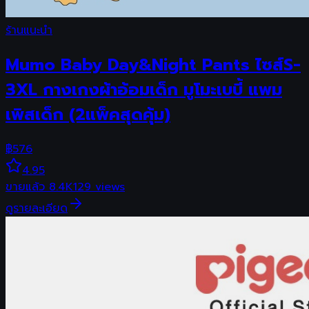
ร้านแนะนำ
Mumo Baby Day&Night Pants ไซส์S-
3XL กางเกงผ้าอ้อมเด็ก มูโมะเบบี้ แพม
เพิสเด็ก (2แพ็คสุดคุ้ม)
฿
576
4.95
ขายแล้ว
8.4K
129
views
ดูรายละเอียด