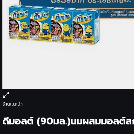
ร้านแนะนำ
ดีมอลต์ (90มล.)นมผสมมอลต์สก