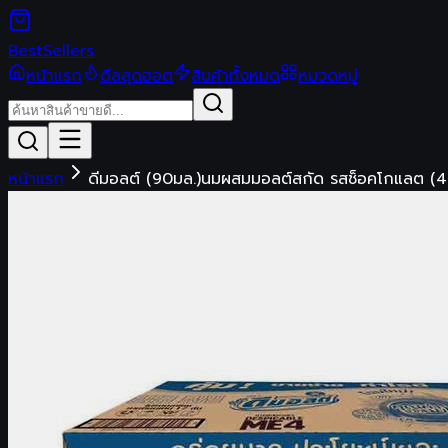
Best
Sellers
หน้าแรก
ดีลสุดฮอต
สินค้าทั้งหมด
หมวดหมู่
หน้าแรก
ดีมอลต์ (90มล.)นมผสมมอลต์สกัด รสช็อคโกแลต (4