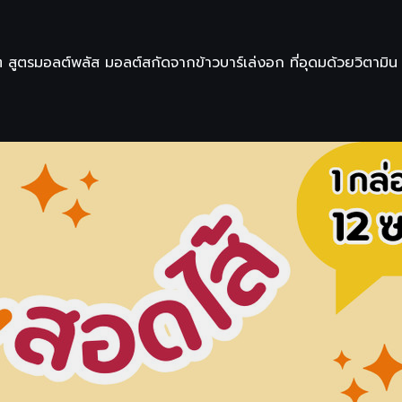
แลต สูตรมอลต์พลัส มอลต์สกัดจากข้าวบาร์เล่งอก ที่อุดมด้วยวิตามิน