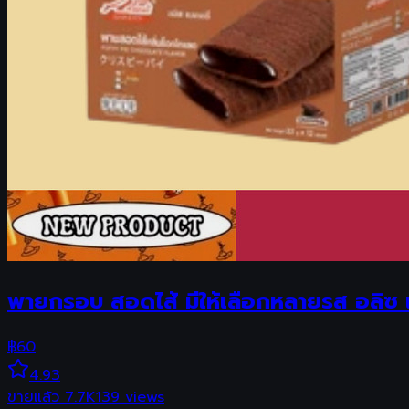
พายกรอบ สอดไส้ มีให้เลือกหลายรส อลิซ เบ
฿
60
4.93
ขายแล้ว
7.7K
139
views