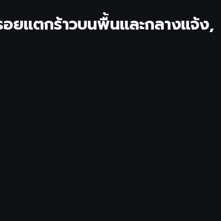
 รอยแตกร้าวบนพื้นและกลางแจ้ง,