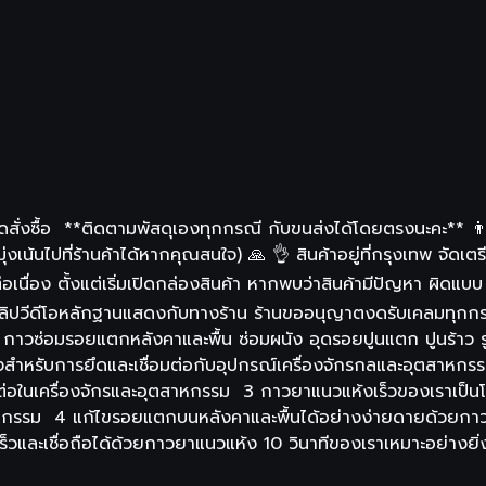
ั่งซื้อ **ติดตามพัสดุเองทุกกรณี กับขนส่งได้โดยตรงนะคะ** 👨‍
งเน้นไปที่ร้านค้าได้หากคุณสนใจ) 🙏 👌 สินค้าอยู่ที่กรุงเทพ จัดเตรี
นื่อง ตั้งแต่เริ่มเปิดกล่องสินค้า หากพบว่าสินค้ามีปัญหา ผิดแบบ 
ม่มีคลิปวีดีโอหลักฐานแสดงกับทางร้าน ร้านขออนุญาตงดรับเคลมทุกก
ดค่ะ กาวซ่อมรอยแตกหลังคาและพื้น ซ่อมผนัง อุดรอยปูนแตก ปูนร้
งสำหรับการยึดและเชื่อมต่อกับอุปกรณ์เครื่องจักรกลและอุตสาหก
ต่อในเครื่องจักรและอุตสาหกรรม 3 กาวยาแนวแห้งเร็วของเราเป็น
ตสาหกรรม 4 แก้ไขรอยแตกบนหลังคาและพื้นได้อย่างง่ายดายด้วยกาว
็วและเชื่อถือได้ด้วยกาวยาแนวแห้ง 10 วินาทีของเราเหมาะอย่างยิ่