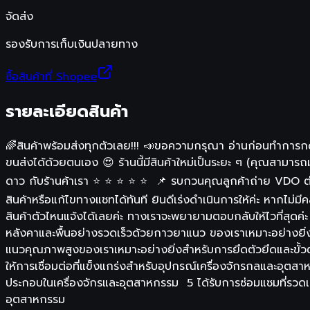
จัดส่ง
รองรับการเก็บเงินปลายทาง
ซื้อสินค้าที่ Shopee
รายละเอียดสินค้า
🌈สินค้าพร้อมส่งทุกตัวเลย!!! 📣ขอความกรุณา อ่านก่อนทำการกดส
ขนส่งได้ด้วยตนเอง 😍 ร้านนี้มีสินค้าใหม่เป็นระยะ ๆ (คุณสามารถมุ่
ดาว กับร้านค้าเรา ⭐️ ⭐️ ⭐️ ⭐️ ⭐ 📌 รบกวนคุณลูกค้าถ่าย VDO ต่อเ
สินค้าหรือแก้ไขทางแชทได้ทันที ยินดีเร่งดำเนินการให้ค่ะ หากไ
สินค้าตัวไหนแจ้งได้เลยค่ะ ทางเราจะพยายามตอบกลับให้ไวที่สุ
หลังคาและพื้นอย่างรวดเร็วด้วยกาวยาแนว ของเราเหมาะอย่างยิ่
แนวคุณภาพสูงของเราเหมาะอย่างยิ่งสำหรับการยึดตัวยึดและขั้ว
ให้การเชื่อมต่อที่แข็งแกร่งสำหรับอุปกรณ์เครื่องจักรกลและอุ
ประกอบในเครื่องจักรและอุตสาหกรรม 5 ได้รับการซ่อมแซมที่รวดเร
อุตสาหกรรม