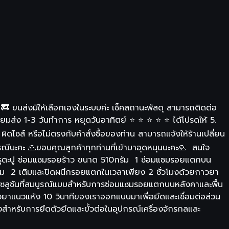
 ขนส่งมีให้เลือกเองในระบบค่ะ เช็คสถานะพัสดุ สามารถติดต่อ
ยมส่ง 1-3 วันทำการ หยุดวันอาทิตย์ ⭐️ ⭐️ ⭐️ ⭐️ ⭐ ️ได้โปรดให้ 5.
ผิดไซส์ หรือไม่ตรงกับคำสั่งซื้อของท่าน สามารถแจ้งให้ร้านเปลี่ยน
รณีนะคะ 🙏ขอบคุณลูกค้าทุกท่านที่เข้ามาอุดหนุนนะคะ🙏 สนใจ
าว รูตะปู ซ่อมแซมรอยร้าว ขนาด 510กรัม 1 ซ่อมแซมรอยแตกบน
รรม 2 เติมและปิดผนึกรอยแตกในเวลาเพียง 2 ชั่วโมงด้วยกาวยา
โซลูชันที่สมบูรณ์แบบสำหรับการซ่อมแซมรอยแตกบนหลังคาและพื้น
ยาแนวแห้ง 10 วินาทีของเราออกแบบมาเพื่อยึดและเชื่อมต่อส่วน
งสำหรับการยึดตัวยึดและขั้วต่อในอุปกรณ์เครื่องจักรกลและ