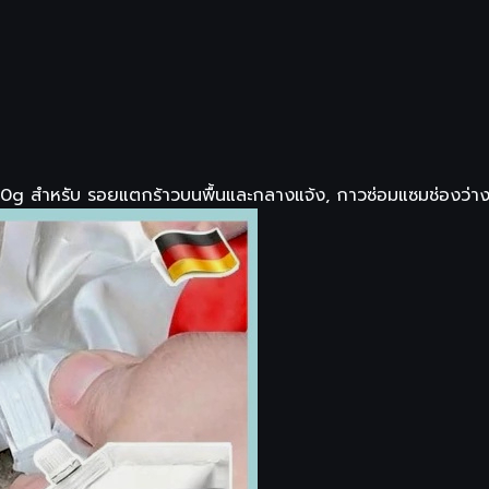
10g สำหรับ รอยแตกร้าวบนพื้นและกลางแจ้ง, กาวซ่อมแซมช่องว่าง