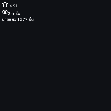
4.91
24
ครั้ง
ขายแล้ว
1,377
ชิ้น
฿
566
สินค้าของแท้ พร้อมการรับประกันจากผู้ขาย
ร้านค้า
JMCY Cosmetics TH
จัดส่ง
รองรับการเก็บเงินปลายทาง
ซื้อสินค้าที่ Shopee