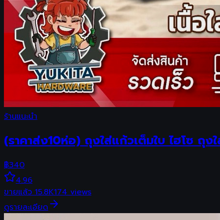
ร้านแนะนำ
(ราคาส่ง10ห่อ) ถุงใส่แก้วเต็มใบ ไฮโซ ถุง
฿
340
4.96
ขายแล้ว
15.8K
174
views
ดูรายละเอียด