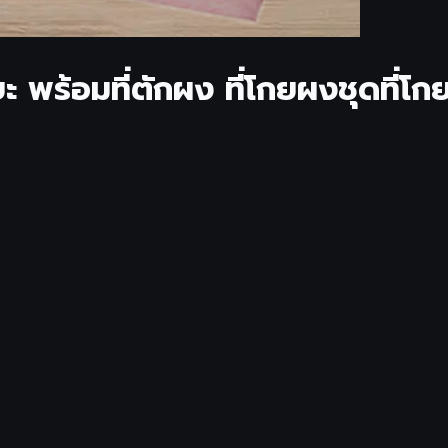
ะ พร้อมที่ตักผง ที่โกยผงชุดที่โก