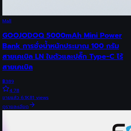
Mall
GOOJODOQ 5000mAh Mini Power
Bank การชั่งน้ําหนักประมาณ 100 กรัม
สายเคเบิล LN ในตัวและปลั๊ก Type-C ไร้
สายเคเบิล
฿
389
4.78
ขายแล้ว
6.1K
81
views
ดูรายละเอียด