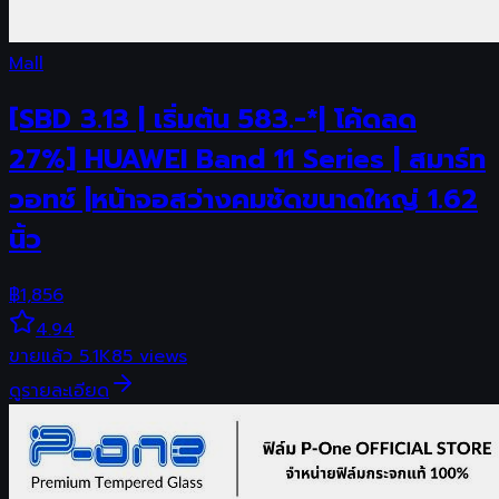
Mall
[SBD 3.13 | เริ่มต้น 583.-*| โค้ดลด
27%] HUAWEI Band 11 Series | สมาร์ท
วอทช์ |หน้าจอสว่างคมชัดขนาดใหญ่ 1.62
นิ้ว
฿
1,856
4.94
ขายแล้ว
5.1K
85
views
ดูรายละเอียด