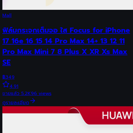
Mall
ฟิล์มกระจกเต็มจอ ใส Focus for iPhone
17 16e 16 15 14 Pro Max 14+ 13 12 11
Pro Max Mini 7 8 Plus X XR Xs Max
SE
฿
349
4.91
ขายแล้ว
5.2K
96
views
ดูรายละเอียด