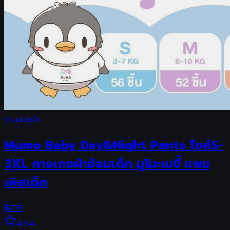
ร้านแนะนำ
Mumo Baby Day&Night Pants ไซส์S-
3XL กางเกงผ้าอ้อมเด็ก มูโมะเบบี้ แพม
เพิสเด็ก
฿
219
4.94