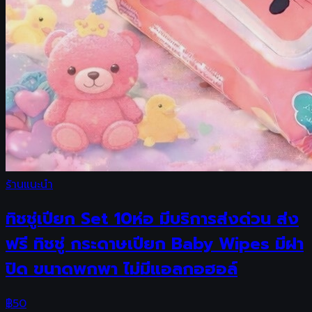
ร้านแนะนำ
ทิชชู่เปียก Set 10ห่อ มีบริการส่งด่วน ส่ง
ฟรี ทิชชู่ กระดาษเปียก Baby Wipes มีฝา
ปิด ขนาดพกพา ไม่มีแอลกอฮอล์
฿
50