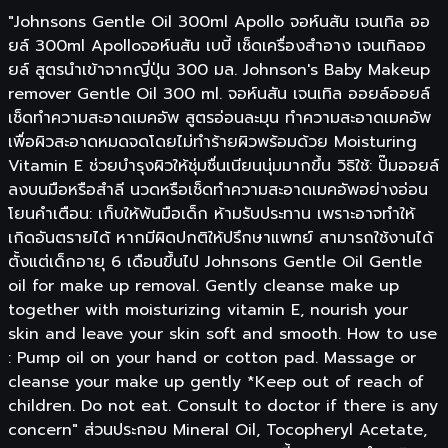
"Johnsons Gentle Oil 300ml Apollo จอห์นสัน เจนเทิล ออ
ยล์ 300ml Apolloจอห์นสัน เบบี้ เช็ดเครื่องสำอาง เจนเทิลออ
ยล์ สูตรนำเข้าจากญี่ปุ่น 300 มล. Johnson's Baby Makeup
remover Gentle Oil 300 ml. จอห์นสัน เจนเทิล ออยล์ออยล์
เช็ดทำความสะอาดเมคอัพ สูตรอ่อนละมุน ทำความสะอาดเมคอัพ
เพื่อผิวสะอาดหมดจดโดยไม่ทำร้ายผิวพร้อมด้วย Moisturing
Vitamin E ช่วยบำรุงผิวให้ชุ่มชื่นเนียนนุ่มมากขึ้น วิธิใช้: ปั๊มออยล์
ลงบนมือหรือสำลี นวดหรือเช็ดทำความสะอาดเมคอัพอย่างอ่อน
โยนคำเตือน: เก็บให้พ้นมือเด็ก ห้ามรับประทาน เพราะอาจทำให้
เกิดอันตรายได้ หากมีผิดปกติให้ปรึกษาแพทย์ สามารถใช้งานได้
ตั้งแต่เด็กอายุ 6 เดือนขึ้นไป Johnsons Gentle Oil Gentle
oil for make up removal. Gently cleanse make up
together with moisturizing vitamin E, nourish your
skin and leave your skin soft and smooth. How to use
: Pump oil on your hand or cotton pad. Massage or
cleanse your make up gently *Keep out of reach of
children. Do not eat. Consult to doctor if there is any
concern" ส่วนประกอบ Mineral Oil, Tocopheryl Acetate,