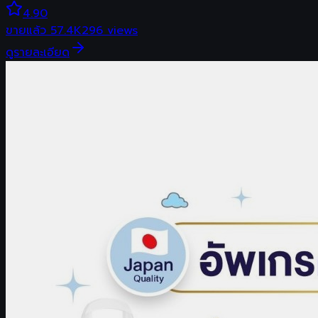
4.90
ขายแล้ว
57.4K
296
views
ดูรายละเอียด