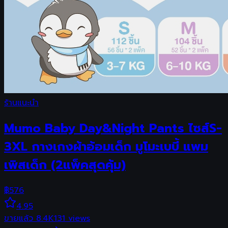
ร้านแนะนำ
Mumo Baby Day&Night Pants ไซส์S-
3XL กางเกงผ้าอ้อมเด็ก มูโมะเบบี้ แพม
เพิสเด็ก (2แพ็คสุดคุ้ม)
฿
576
4.95
ขายแล้ว
8.4K
131
views