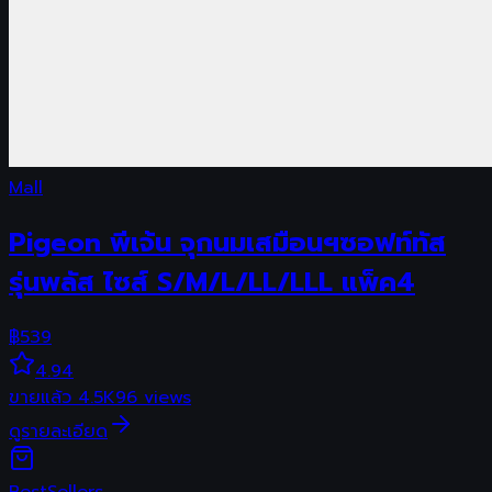
Mall
Pigeon พีเจ้น จุกนมเสมือนฯซอฟท์ทัส
รุ่นพลัส ไซส์ S/M/L/LL/LLL แพ็ค4
฿
539
4.94
ขายแล้ว
4.5K
96
views
ดูรายละเอียด
Best
Sellers