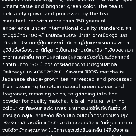
umami taste and brighter green color. The tea is
delicately grown and processed by the tea
manufacturer with more than 150 years of
experience under international quality standards. คา
วามิอูจิมัทฉะ 100%” ชามัทฉะ 100% นำเข้า จากเมืองอูจิ เขต
เกียวโต ประเทศญี่ปุ่น แหล่งกำเนิดชาญี่ปุ่นแห่งแรกของโลก ชา
อูจิขึ้นชื่อเรื่องรสชาติที่อูมามิเป็นเอกลักษณ์และสีชาที่เขียวสดกว่า
ชาจากแหล่งอื่น คาวามิผลิตโดยผู้ผลิตชาเขียวที่มีประวัติศาสตร์
ยาวนานกว่า 150 ปี ด้วยการผลิตภายใต้มาตรฐานสากล
Delicacy/ กรรมวิธีที่พิถีพิถัน Kawami 100% matcha is
Japanese shade-grown tea harvested and processed
from steaming to retain natural green colour and
fragrance, removing veins, to grinding into fine
powder for quality matcha. It is all natural with no
colour or flavour additives. ผ่านกรรมวิธีที่พิถีพิถันตั้งแต่
การปลูก คลุมใบชาและคัดเลือกใบชา อบไอน้ำด้วยความร้อนสูง
เพื่อรักษาสีและกลิ่น แล้วคัดเอาก้านออกเหลือแต่ใบที่ถูกนำมาบด
จนได้ชามัทฉะคุณภาพ ไม่มีการปรุงแต่งสีและกลิ่น ให้สีเขียวและ