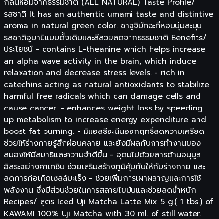
กลิ่นหอมจากธรรมชาติ (ALL NATURAL) Taste Profile/
รสชาติ It has an authentic umami taste and distintive
aroma in natural green color. ชาอูจิมัทฉะที่หอมนุ่มละมุน
รสชาติอูมามิแบบดั้งเดิมและสีสวยสดจากธรรมชาติ Benefits/
ประโยชน์ - contains L-theanine which helps increase
an alpha wave activity in the brain, which induce
relaxation and decrease stress levels. - rich in
catechins acting as natural antioxidants to stabilize
harmful free radicals which can damage cells and
cause cancer. - enhances weight loss by speeding
up metabolism to increase energy expenditure and
boost fat burning. - มีแอลธีอะนีนออกฤทธิ์ลดความเครียด
ช่วยให้ร่างกายรู้สึกผ่อนคลาย และยังมีผลกับการทำงานของ
สมองให้มีสมาธิและความจำดีขึ้น - อุดมไปด้วยสารต้านอนุมูล
อิสระอย่างคาเทชิน ช่วยเสริมสร้างภูมิคุ้มกันให้กับร่างกาย และ
ลดการก่อเกิดเซลล์มะเร็ง - ช่วยเพิ่มการเผาผลาญและการใช้
พลังงาน ซึ่งมีส่วนช่วยในการสลายไขมันและช่วยลดน้ำหนัก
Recipes/ สูตร Iced Uji Matcha Latte Mix 5 g.( 1 tbs.) of
KAWAMI 100% Uji Matcha with 30 ml. of still water.