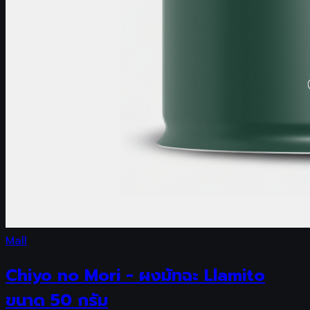
Mall
Chiyo no Mori - ผงมัทฉะ Llamito
ขนาด 50 กรัม