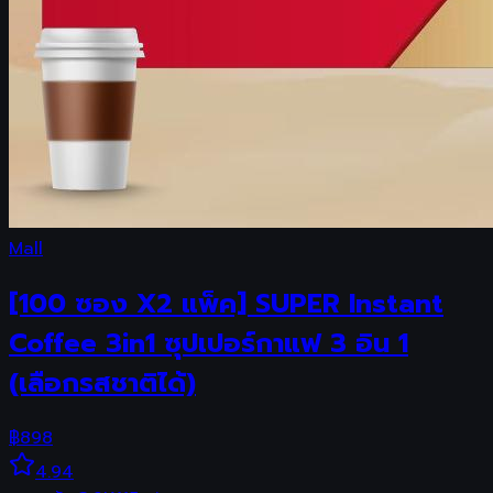
Mall
[100 ซอง X2 แพ็ค] SUPER Instant
Coffee 3in1 ซุปเปอร์กาแฟ 3 อิน 1
(เลือกรสชาติได้)
฿
898
4.94