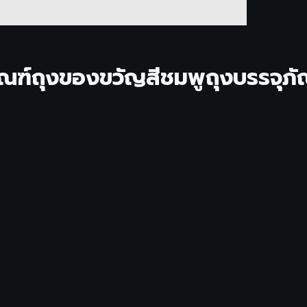
ภัณฑ์ถุงของขวัญสีชมพูถุงบรรจ