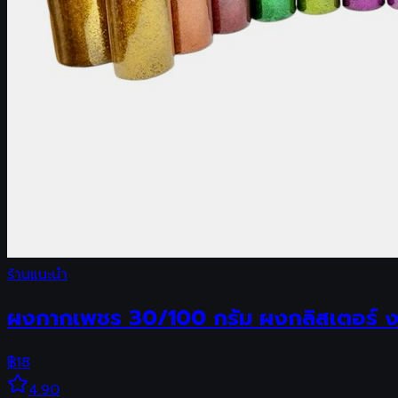
ร้านแนะนำ
ผงกากเพชร 30/100 กรัม ผงกลิสเตอร์ งา
฿
18
4.90