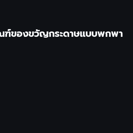
ุภัณฑ์ของขวัญกระดาษแบบพกพา