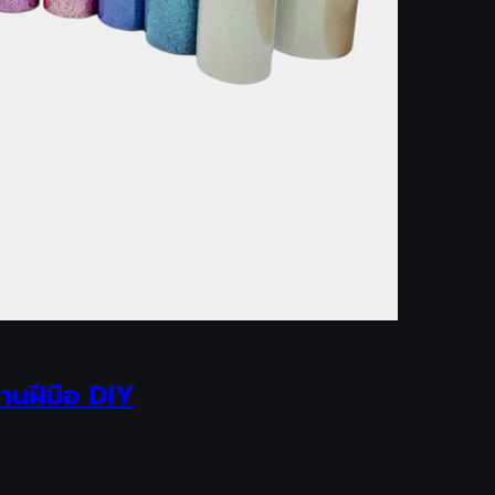
นฝีมือ DIY