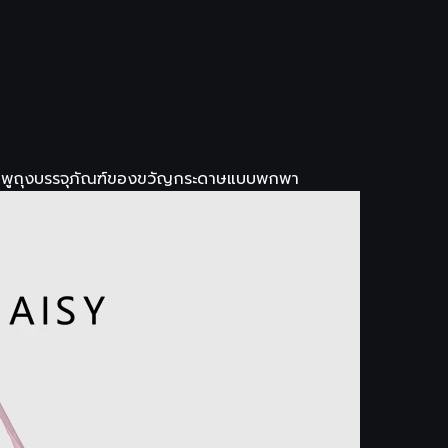
ชมพูถุงบรรจุภัณฑ์ของขวัญกระดาษแบบพกพา