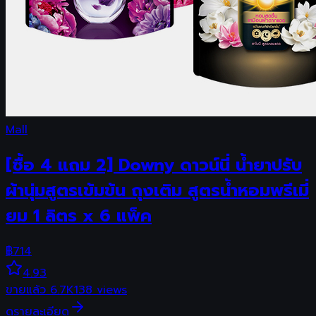
Mall
[ซื้อ 4 แถม 2] Downy ดาวน์นี่ น้ำยาปรับ
ผ้านุ่มสูตรเข้มข้น ถุงเติม สูตรน้ำหอมพรีเมี่
ยม 1 ลิตร x 6 แพ็ค
฿
714
4.93
ขายแล้ว
6.7K
138
views
ดูรายละเอียด