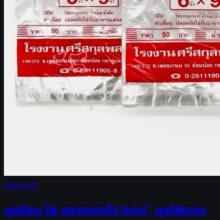
ร้านแนะนำ
ถุงร้อน ใส ตรานกเเก้ว"แดง" ถุงใส่เเกง