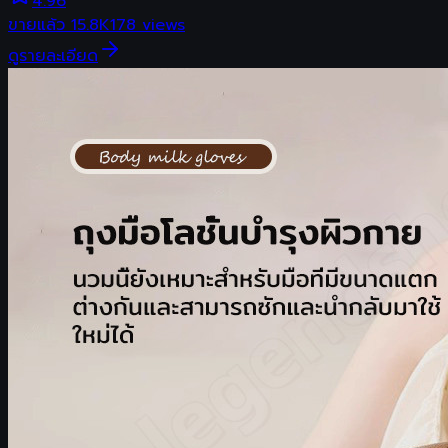
4.96
ขายแล้ว
15.8K
178
views
ดูรายละเอียด