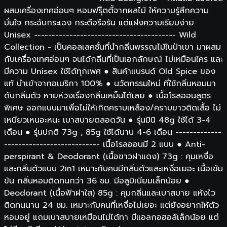
ผสมเครื่องเทศอ่อนๆ หอมฟรุ๊ตตี้จากผลไม้ ให้ความรู้สึกความ
มั่นใจ กระฉับกระเฉง กระตือรือร้น แต่แฝงความเรียบง่าย
Unisex ---------------------------------------- Wild
Collection - เป็นคอลเลคชั่นที่นำกลิ่นพรรณไม้ในป่าเขา มาผสม
กับเครื่องเทศอ่อนๆ จนได้กลิ่นที่เป็นเอกลักษณ์ ไม่เหมือนใคร และ
มีความ Unisex ใช้ได้ทุกเพศ ● สินค้าแบรนด์ Old Spice ของ
แท้ นำเข้าจากอเมริกา 100% ● นวัตกรรมใหม่ ที่ใช้กลิ่นหอมมา
ดับกลิ่นตัว หายห่วงเรื่องกลิ่นเหม็นได้เลย ● เนื้อโรลออนสูตร
พิเศษ ออกแบบมาเพื่อไม่ให้เกิดคราบเหลือง/คราบขาวติดเสื้อ ไม่
เหนียวเหนอะหนะ เบาสบายตลอดวัน ● รุ่นมินิ 48g ใช้ได้ 3-4
เดือน ● รุ่นปกติ 73g , 85g ใช้ได้นาน 4-6 เดือน -------------
--------------------------- เนื้อโรลออนมี 2 แบบ ● Anti-
perspirant & Deodorant (เนื้อขาวฝาแดง) 73g : คุมเหงื่อ
และกลิ่นตัวแบบ 2in1 เหมาะกับคนมีกลิ่นตัวและเหงื่อเยอะ เนื้อเข้ม
ข้น กลิ่นหอมติดทนกว่า 36 ชม. มีอลูมิเนียมเล็กน้อย ●
Deodorant (เนื้อฟ้าฝาใส) 85g : คุมกลิ่นและเบาสบาย แห้งไว
ติดทนนาน 24 ชม. เหมาะกับคนที่เหงื่อไม่เยอะ แต่ยังอยากให้ตัว
หอมอยู่ แถมเบาสบายเหมือนไม่ได้ทา มีแอลกอฮอล์เล็กน้อย แต่