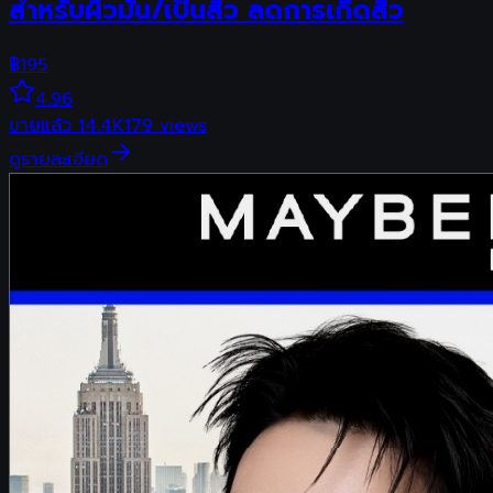
สำหรับผิวมัน/เป็นสิว ลดการเกิดสิว
฿
195
4.96
ขายแล้ว
14.4K
179
views
ดูรายละเอียด