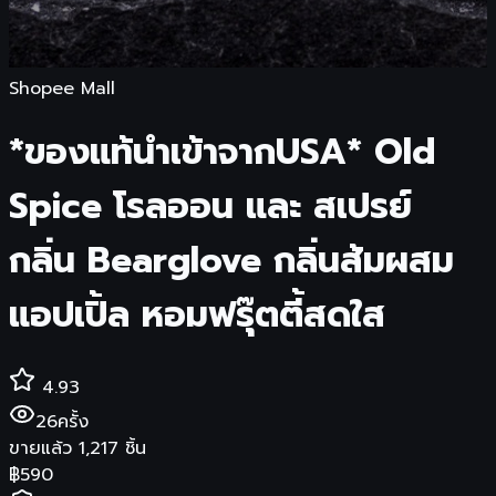
Shopee Mall
*ของแท้นำเข้าจากUSA* Old
Spice โรลออน และ สเปรย์
กลิ่น Bearglove กลิ่นส้มผสม
แอปเปิ้ล หอมฟรุ๊ตตี้สดใส
4.93
26
ครั้ง
ขายแล้ว
1,217
ชิ้น
฿
590