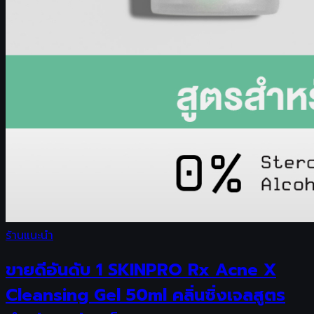
ร้านแนะนำ
ขายดีอันดับ 1 SKINPRO Rx Acne X
Cleansing Gel 50ml คลิ่นซิ่งเจลสูตร