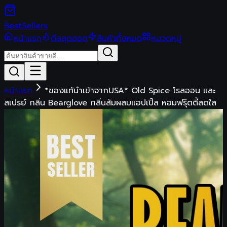
Best
Sellers
หน้าแรก
ดีลสุดฮอต
สินค้าทั้งหมด
หมวดหมู่
หน้าแรก
*ของแท้นำเข้าจากUSA* Old Spice โรลออน และ
สเปรย์ กลิ่น Bearglove กลิ่นส้มผสมแอปเปิ้ล หอมฟรุ๊ตตี้สดใส