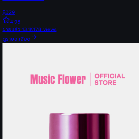
฿
329
4.93
ขายแล้ว
13.1K
178
views
ดูรายละเอียด