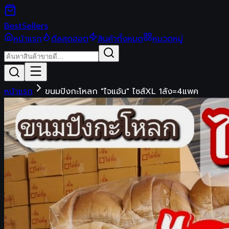
Best
Sellers
หน้าแรก
ดีลสุดฮอต
สินค้าทั้งหมด
หมวดหมู่
หน้าแรก
ขนมปังกะโหลก​ "ไจแอ้น" ไซส์​XL​ 1ลัง=4แพค