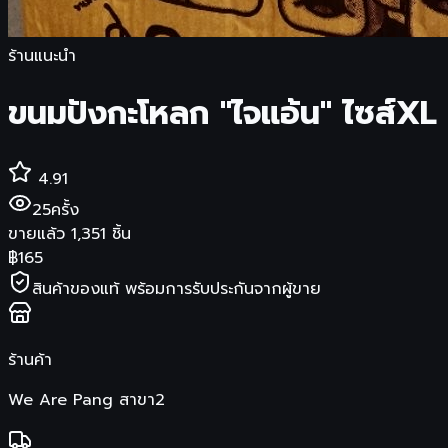
ร้านแนะนำ
ขนมปังกะโหลก​ "ไจแอ้น" ไซส์​XL
4.91
25
ครั้ง
ขายแล้ว
1,351
ชิ้น
฿
165
สินค้าของแท้ พร้อมการรับประกันจากผู้ขาย
ร้านค้า
We Are Pang สาขา2