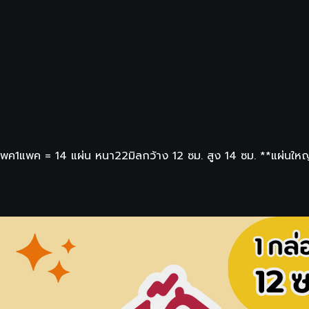
1แพค​ = 14​ แผ่น หนา22มิล​ กว้าง​ 12​ ซม. สูง​ 14​ ซม. **แผ่นใหญ่เต