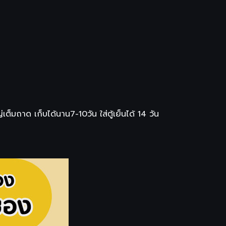
็มถาด เก็บได้นาน7-10วัน ใส่ตู้เย็นได้​ 14​ ว​ัน