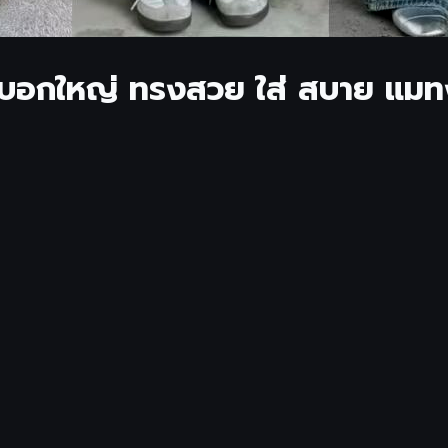
ะบอกใหญ่ ทรงสวย ใส่ สบาย แมทง่า