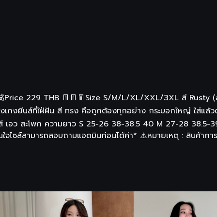
Price 229 THB 👖👖👖Size S/M/L/XL/XXL/3XL สี Rusty (สน
งยีนส์ที่ใฝ่ฝัน สี ทรง คือถูกต้องทุกอย่าง กระบอกใหญ่ ใส่แล้ว
t ไซส์ เอว สะโพก ความยาว S 25-26 38-38.5 40 M 27-28 38.5
ไซส์สามารถสอบถามแอดมินก่อนได้ค่า* ⚠️หมายเหตุ : สินค้าการตัด