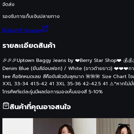
จัดส่ง
รองรับการเก็บเงินปลายทาง
ซื้อสินค้าที่ Shopee
รายละเอียดสินค้า
🎉🎉🎉Uptown Baggy Jeans by ❤️Berry Star Shop❤️ 💰💰
Denim Blue (ยีนส์อ่อนฟอก) / White (ขาวด้ายขาว) ❤️❤️❤️กางเก
tee คือชิคหมดเลย สีคือขับผิวขับลุคมาก 🌺🌺🌺 Size Char
XXL 33-34 41.5-42 41 3XL 35-36 42-42.5 41 ⚠️*หากไม่มั่นใจ
โทรศัพท์แต่ละรุ่นมีผลต่อการมองเห็นของสี 5-10%
สินค้าที่คุณอาจสนใจ