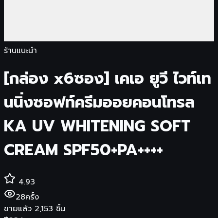
ร้านแนะนำ
[กล่อง x6ซอง] เคเอ ยูวี ไวท์เท
นนิ่งซอฟท์ครีมออยคอนโทรล
KA UV WHITENING SOFT
CREAM SPF50+PA++++
4.93
28
ครั้ง
ขายแล้ว
2,153
ชิ้น