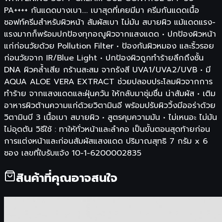
PA++++ กันแดดบางเบา.... เบาสุดที่เคยมีมา ครีมกันแดดเนื้อ
ซอฟท์ครีมสำหรับผิวหน้า สัมผัสเบา ไม่มัน สบายผิว แม้แดดแรง-
แรงมากก็พร้อมปกป้องทุกอณูผิวจากแสงแดด • ปกป้องผิวหน้า
แก่ก่อนวัยด้วย Pollution Filter • ป้องกันผิวหมอง และริ้วรอย
ก่อนวัยจาก IR/Blue Light • ปกป้องผิวถูกทำร้ายลึกถึงชั้น
DNA ผิวคล้ำเสีย กร้านสะสม จากรังสี UVA1/UVA2/UVB • มี
AQUA ALOE VERA EXTRACT ช่วยปลอบประโลมผิวจากการ
ทำร้าย จากแสงแดดและฝุ่นควัน ให้กลับมาชุ่มชื่น น่าสัมผัส • เติม
อาหารผิวต้านความแก่ด้วยวิตามินอี พร้อมปรับผิววิ้งมีออร่าด้วย
วิตามินบี 3 เนื้อเบา สบายผิว • สูตรคุมความมัน • ไม่เหนอะ ไม่มัน
ไม่อุดตัน วิธีใช้ : ทาให้ทั่วหน้าและลำคอ เป็นขั้นตอนสุดท้ายก่อน
การแต่งหน้าและก่อนสัมผัสแสงแดด ปริมาณสุทธิ 7 กรัม x 6
ซอง เลขที่ใบรับแจ้ง 10-1-6200002835
สินค้าที่คุณอาจสนใจ