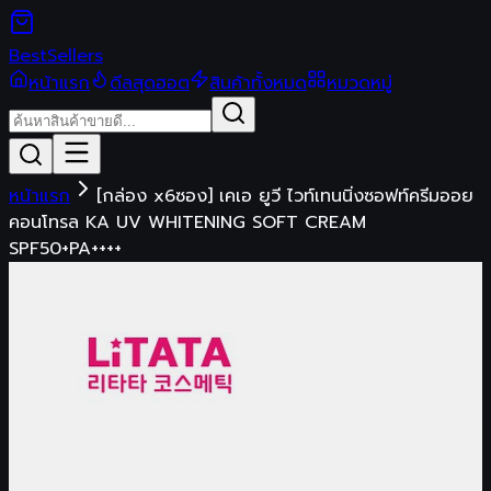
Best
Sellers
หน้าแรก
ดีลสุดฮอต
สินค้าทั้งหมด
หมวดหมู่
หน้าแรก
[กล่อง x6ซอง] เคเอ ยูวี ไวท์เทนนิ่งซอฟท์ครีมออย
คอนโทรล KA UV WHITENING SOFT CREAM
SPF50+PA++++