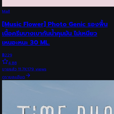
Mall
[Music Flower] Photo Genic รองพื้น
เนื้อครีมบางเบากันน้ำคุมมัน ไม่เหนียว
เหนอะหนะ 30 ML.
฿
229
4.88
ขายแล้ว
11.7K
179
views
ดูรายละเอียด