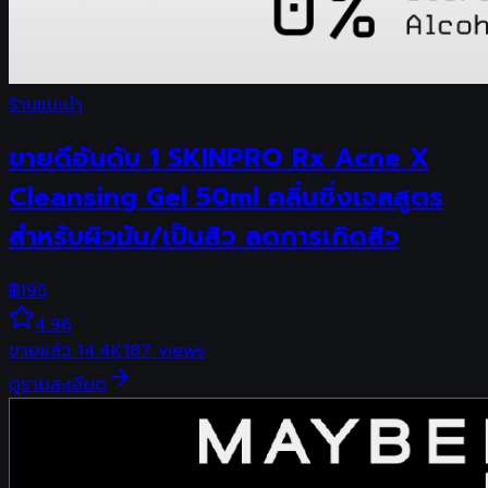
ร้านแนะนำ
ขายดีอันดับ 1 SKINPRO Rx Acne X
Cleansing Gel 50ml คลิ่นซิ่งเจลสูตร
สำหรับผิวมัน/เป็นสิว ลดการเกิดสิว
฿
195
4.96
ขายแล้ว
14.4K
187
views
ดูรายละเอียด