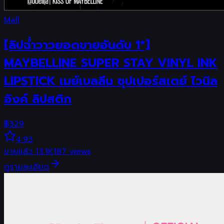
Mall
[ลิปฉ่ำวาวยอดขายอันดับ 1*]
MAYBELLINE SUPER STAY VINYL INK
LIPSTICK เมย์เบลลีน ซุปเปอร์สเตย์ ไวนิล
อิงค์ ลิปสติก
฿
329
4.93
ขายแล้ว
13.1K
187
views
ดูรายละเอียด