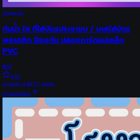
ร้านแนะนำ
กันน้ํา ใส ที่ใส่บัตรประชาชน / เคสใส่บัตร
พลาสติก ป้องกัน ปลอกการ์ดแม่เหล็ก
PVC
฿
50
4.82
ขายแล้ว
4.8K
73
views
ดูรายละเอียด