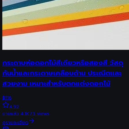
กระดาษห่อดอกไม้สีเดียวหรือสองสี วัสดุ
กันน้ำและกระดาษเคลือบด้าน ประณีตและ
สวยงาม เหมาะสำหรับตกแต่งดอกไม้
฿
116
4.92
ขายแล้ว
4.1K
73
views
ดูรายละเอียด