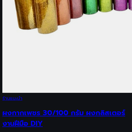
ร้านแนะนำ
ผงกากเพชร 30/100 กรัม ผงกลิสเตอร์
งานฝีมือ DIY