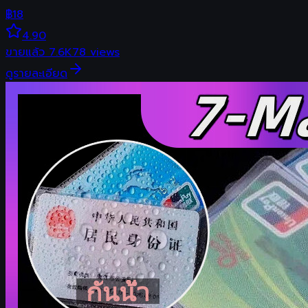
฿
18
4.90
ขายแล้ว
7.6K
78
views
ดูรายละเอียด