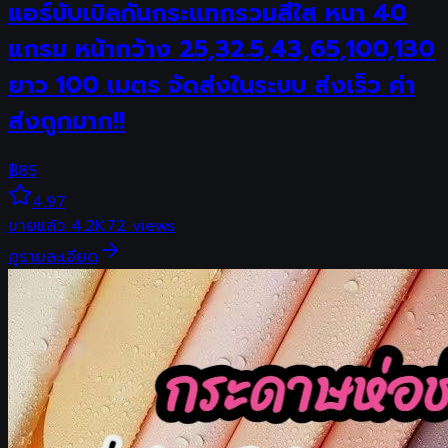
แอร์บับเบิลกันกระแทกรวมสีใส หนา 40
แกรม หน้ากว้าง 25,32.5,43,65,100,130
ยาว 100 เมตร จัดส่งในระบบ ส่งเร็ว ค่า
ส่งถูกมาก!!
฿
85
4.97
ขายแล้ว
4.2K
72
views
ดูรายละเอียด