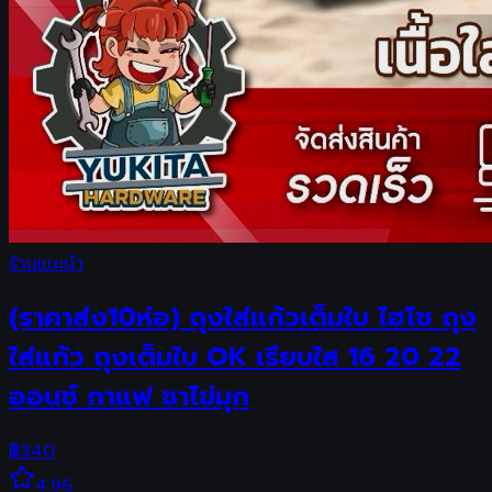
ร้านแนะนำ
(ราคาส่ง10ห่อ) ถุงใส่แก้วเต็มใบ ไฮโซ ถุง
ใส่แก้ว ถุงเต็มใบ OK เรียบใส 16 20 22
ออนซ์ กาแฟ ชาไข่มุก
฿
340
4.96