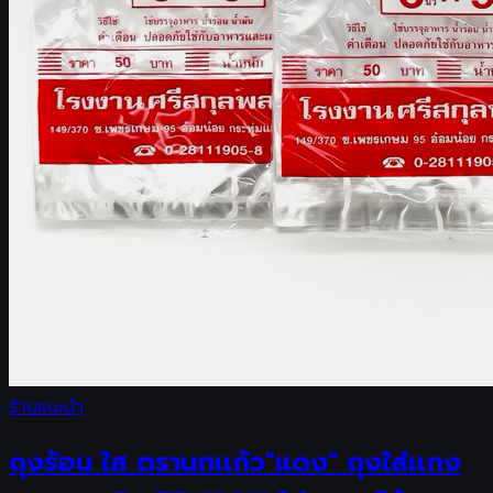
ร้านแนะนำ
ถุงร้อน ใส ตรานกเเก้ว"แดง" ถุงใส่เเกง