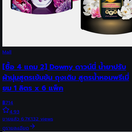
Mall
[ซื้อ 4 แถม 2] Downy ดาวน์นี่ น้ำยาปรับ
ผ้านุ่มสูตรเข้มข้น ถุงเติม สูตรน้ำหอมพรีเมี่
ยม 1 ลิตร x 6 แพ็ค
฿
714
4.93
ขายแล้ว
6.7K
132
views
ดูรายละเอียด